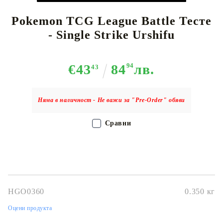
Pokemon TCG League Battle Тесте
- Single Strike Urshifu
€43
84
94
лв.
43
Няма в наличност - Не важи за "Pre-Order" обяви
Сравни
HGO0360
0.350
кг
Оцени продукта