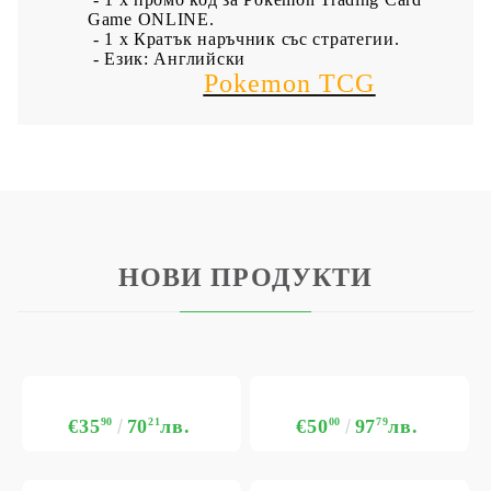
Game ONLINE.
- 1 х Кратък наръчник със стратегии.
- Език: Английски
​Pokemon TCG
НОВИ ПРОДУКТИ
€35
90
70
21
лв.
€50
00
97
79
лв.