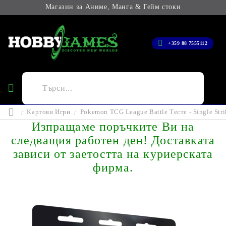
Магазин за Аниме, Манга & Гейм стоки
+359 88 7555112
Картови Игри
Pokemon TCG League Battle Тесте - Single Stri
Изпращаме поръчките Ви на
следващия работен ден! Доставката
зависи от заетостта на куриерската
фирма.