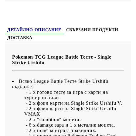
ДЕТАЙЛНО ОПИСАНИЕ
СВЪРЗАНИ ПРОДУКТИ
ДОСТАВКА
Pokemon TCG League Battle Тесте - Single
Strike Urshifu
Всяко League Battle Тесте Strike Urshifu
съдържа:
​ - 1 х готово тесте за игра с карти на
турнирно ниво.
- 2 х фоил карти на Single Strike Urshifu V.
- 2 х фоил карти на Single Strike Urshifu
VMAX.
- 2 x "condition" монети.
- 6 х damage зара и 1 х металик монета.
- 2 х поле за игра с правилник.
- 1 х промо код за Pokemon Trading Card