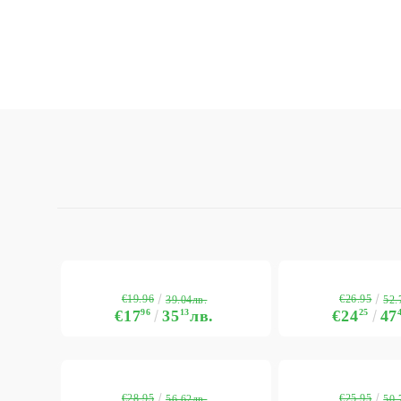
€19.96
€26.95
39.04лв.
52.
€17
96
35
13
лв.
€24
25
47
€28.95
€25.95
56.62лв.
50.