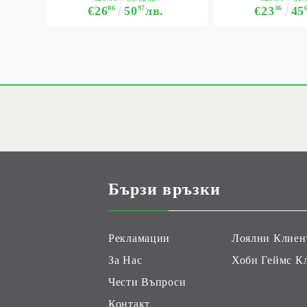
€26
06
50
97
лв.
€23
36
45
Бързи връзки
Рекламации
Лоялни Клиен
За Нас
Хоби Геймс К
Чести Въпроси
Контакт