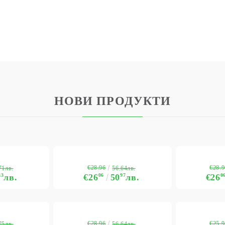
НОВИ ПРОДУКТИ
€28.96
€28.9
71лв.
56.64лв.
43
лв.
€26
06
50
97
лв.
€26
0
€28.96
€25.9
75лв.
56.64лв.