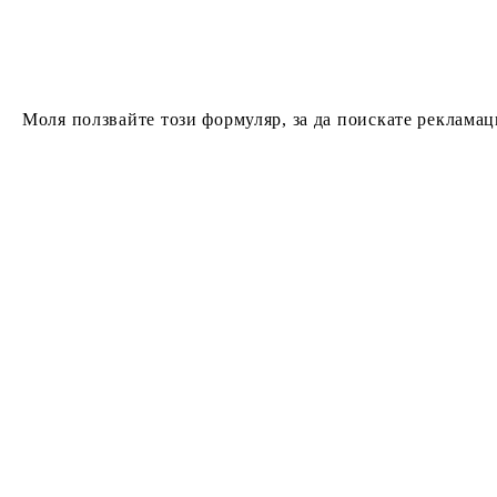
ONE PIECE CARD GAME
ЧАНТИ, РАНИЦИ & ПОРТМОНЕТА
ALTERED TCG
Моля ползвайте този формуляр, за да поискате рекламац
GUNDAM CARD GAME
ONE PIE