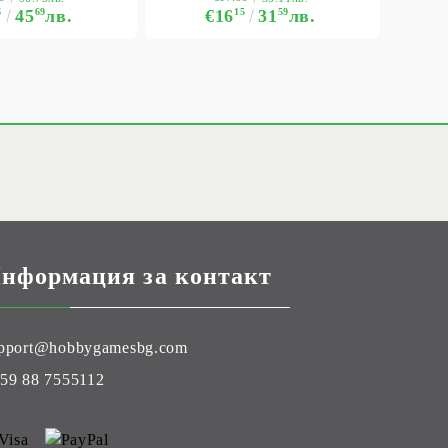
6
45
69
лв.
€16
15
31
59
лв.
нформация за контакт
pport@hobbygamesbg.com
59 88 7555112