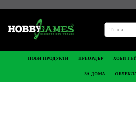
НОВИ ПРОДУКТИ
ПРЕОРДЪР
ХОБИ ГЕЙ
ЗА ДОМА
ОБЛЕКЛ
ФИГУРКИ
МАНГА
YU-GI-OH! TCG
DIY МОДЕЛИ ЗА СГЛОБЯВАНЕ
ВИСУЛКИ, ГРИВНИ & ОБЕЦИ
DIGIMON TCG
ПРЕМИУ
FUNKO P
ФИГУРК