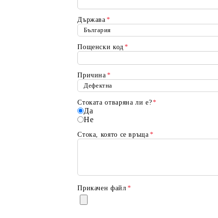
Държава
*
Пощенски код
*
Причина
*
Моят профил
Вход
Регистрация
Стоката отваряна ли е?
*
Да
Не
Стока, която се връща
*
USD
EUR
BGN
RON
BG
EN
RO
Прикачен файл
*