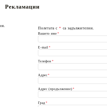
Рекламации
К-ПОП
АКСЕСОАРИ ЗА КАРТОВИ
НАСИПНИ 
Д
ия.
Полетата с
*
са задължителни.
CE CARD GAME
ИГРИ
LORCANA
Вашето име
*
E-mail
*
Кутии за съхранение
Телефон
*
Протектори за карти
Подложки/Матове
Адрес
*
Класьори за карти
Адрес (продължение)
*
Град
*