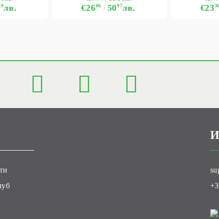
69
лв.
€26
06
50
97
лв.
€23
3
И
ти
su
луб
+3