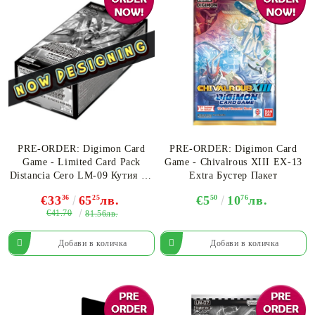
PRE-ORDER: Digimon Card
PRE-ORDER: Digimon Card
Game - Limited Card Pack
Game - Chivalrous XIII EX-13
Distancia Cero LM-09 Кутия - 6
Extra Бустер Пакет
пакета
€33
36
65
25
лв.
€5
50
10
76
лв.
€41.70
81.56лв.