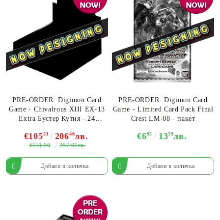
PRE-ORDER: Digimon Card
PRE-ORDER: Digimon Card
Game - Chivalrous XIII EX-13
Game - Limited Card Pack Final
Extra Бустер Кутия - 24
Crest LM-08 - пакет
Бустера
€105
53
206
40
лв.
€6
95
13
59
лв.
€131.90
257.97лв.