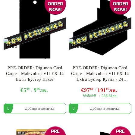
PRE-ORDER: Digimon Card
PRE-ORDER: Digimon Card
Game - Malevolent VII EX-14
Game - Malevolent VII EX-14
Extra Бустер Пакет
Extra Бустер Кутия - 24
Бустера
€5
09
9
96
лв.
€97
68
191
05
лв.
€122.10
238.81лв.