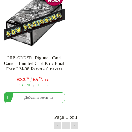
PRE-ORDER: Digimon Card
Game - Limited Card Pack Final
Crest LM-08 Кутия - 6 пакета
€33
36
65
25
лв.
€41.70
81.56лв.
Page 1 of 1
«
1
»