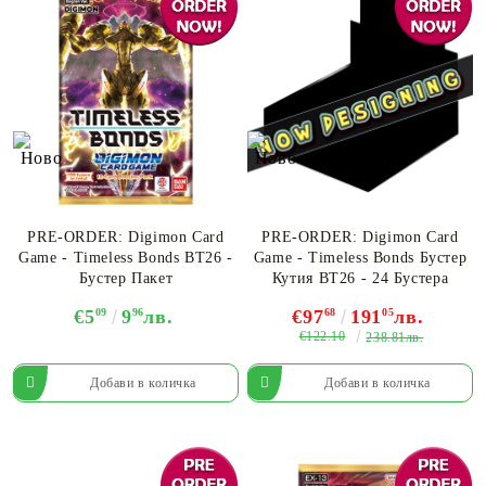
PRE-ORDER: Digimon Card
PRE-ORDER: Digimon Card
Game - Timeless Bonds BT26 -
Game - Timeless Bonds Бустер
Бустер Пакет
Кутия BT26 - 24 Бустера
€5
09
9
96
лв.
€97
68
191
05
лв.
€122.10
238.81лв.