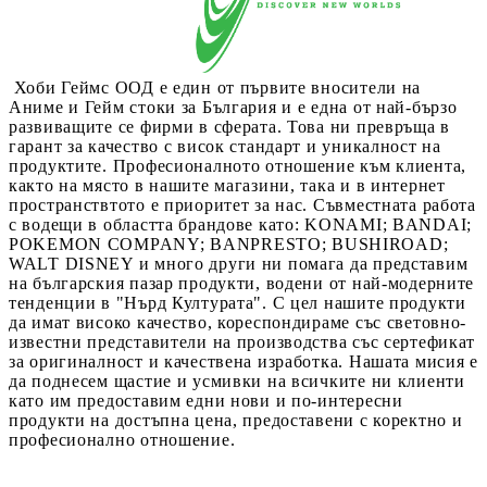
Хоби Геймс ООД е един от първите вносители на
Аниме и Гейм стоки за България и е една от най-бързо
развиващите се фирми в сферата. Това ни превръща в
гарант за качество с висок стандарт и уникалност на
продуктите. Професионалното отношение към клиента,
както на място в нашите магазини, така и в интернет
пространствтото е приоритет за нас. Съвместната работа
с водещи в областта брандове като: KONAMI; BANDAI;
POKEMON COMPANY; BANPRESTO; BUSHIROAD;
WALT DISNEY и много други ни помага да представим
на българския пазар продукти, водени от най-модерните
тенденции в "Нърд Културата". С цел нашите продукти
да имат високо качество, кореспондираме със световно-
известни представители на производства със сертефикат
за оригиналност и качествена изработка. Нашата мисия е
да поднесем щастие и усмивки на всичките ни клиенти
като им предоставим едни нови и по-интересни
продукти на достъпна цена, предоставени с коректно и
професионално отношение.