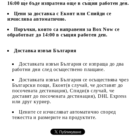
16:00 ще бъде изпратена още в същия работен ден.
Цени за доставка с Еконт или Спийди се
изчислява автоматично.
Поръчки, които са направени за Box Now се
обработват до 14:00 в същия работен ден.
Доставка извън България
Доставката извън България се изпраща до два
работни дни след осъществено плащане.
Доставката извън България се осъществява чрез
Български пощи, Еконт(в случай, че доставят до
посочената дестинация), Спиди(в случай, че
доставят до посочената дестинация), DHL Express
или друг куриер.
Цените се изчисляват автоматично според
тежестта и размерите на продуктите.