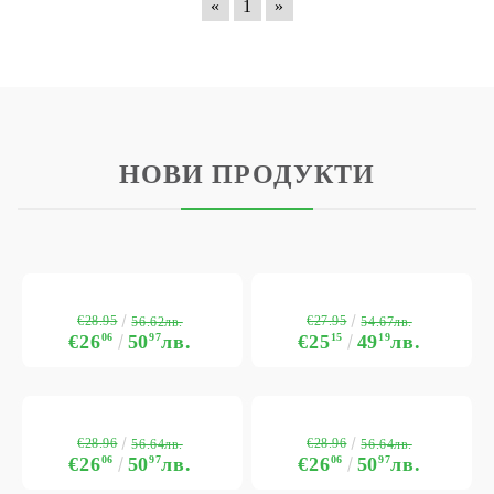
«
1
»
НОВИ ПРОДУКТИ
€28.95
€27.95
56.62лв.
54.67лв.
€26
06
50
97
лв.
€25
15
49
19
лв.
€28.96
€28.96
56.64лв.
56.64лв.
€26
06
50
97
лв.
€26
06
50
97
лв.