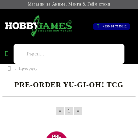
Магазин за Аниме, Манга & Гейм стоки
+359 88 7555112
Преордър
PRE-ORDER YU-GI-OH! TCG
«
1
»