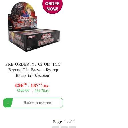
PRE-ORDER: Yu-Gi-Oh! TCG
Beyond The Brave - Бустер
Кутия (24 бустера)
€96
00
187
76
лв.
€120.00
234.70лв.
Page 1 of 1