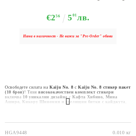
€2
5
01
лв.
56
Няма в наличност - Не важи за "Pre-Order" обяви
Освободете силата на
Kaiju No. 8
с
Kaiju No. 8 стикер пакет
(10 броя)
! Този
висококачествен комплект стикери
включва
10 уникални дизайна
с
Кафта Хибино, Мина
Аширо, Кикору Шиномия и зрелищни битки с кайджута
,
пренасящи
екшън атмосферата на Kaiju No. 8
върху
любимите ви вещи. Изработени от
издръжлив,
водоустойчив и устойчив на избледняване винил
, тези
стикери са идеални за
лаптопи, бутилки за вода, тетрадки,
калъфи за телефони, гейминг сетъпи и други
. Независимо
дали сте
фен на Kaiju No. 8, манга ентусиаст или
HGA9448
0.010
кг
колекционер
, този
стикер комплект
е
задължителен за