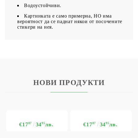
Водоустойчиви.
Картинката е само примерна, НО има
вероятност да се паднат някои от посочените
стикери на нея.
НОВИ ПРОДУКТИ
€17
87
34
95
лв.
€17
87
34
95
лв.