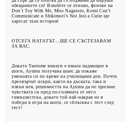
да спре да се опитва да го подмами да наруши
обещанието си! Влюбете се отново, фенове на
Don’t Toy With Me, Miss Nagatoro, Komi Can’t
Communicate и Shikimori’s Not Just a Cutie ще
харесат тази история!
ОТСЕГА НАТАТЪТ…ЩЕ СЕ СЪСТЕЗАВАМ
ЗА ВАС.
Докато Yaotome винаги е имала надмощие в
шоги, Ayumu получава шанс да покаже
уменията си по време на училищния ден. Почти
прехвърчат искри, както на дъската, така и
извън нея, решимостта на Ayumu да не признае
чувствата си пред по-голямата от него
гимназистска, докато той най-накрая не я
победи в игра на шоги, се сблъсква с тест след
тест!