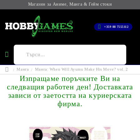
Магазин за Аниме, Манга & Гейм стоки
+359 88 7555112
Манга
Манга: When Will Ayumu Make His Move? vol. 2
Изпращаме поръчките Ви на
следващия работен ден! Доставката
зависи от заетостта на куриерската
фирма.