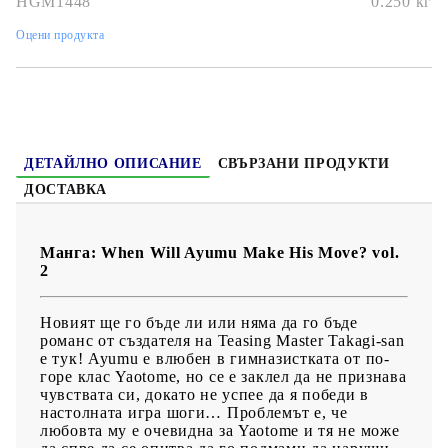
HGM1448
0.250
кг
Дата на издаване:
07/12/2021
Оцени продукта
Жанр:
Comedy, Romance, Slice of Life
Език:
Английски
Възраст:
16+
ДЕТАЙЛНО ОПИСАНИЕ
СВЪРЗАНИ ПРОДУКТИ
ДОСТАВКА
Манга: When Will Ayumu Make His Move? vol.
2
Новият ще го бъде ли или няма да го бъде
романс от създателя на Teasing Master Takagi-san
е тук! Ayumu е влюбен в гимназистката от по-
горе клас Yaotome, но се е заклел да не признава
чувствата си, докато не успее да я победи в
настолната игра шоги… Проблемът е, че
любовта му е очевидна за Yaotome и тя не може