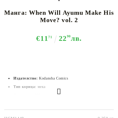
Манга: When Will Ayumu Make His
Move? vol. 2
€11
22
90
лв.
71
Издателство:
Kodansha Comics
Тип корица:
 мека
Страници:
 160
Автор:
Soichiro Yamamoto
Размер:
14,7 x 20.8 cm