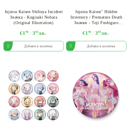
Jujutsu Kaisen Shibuya Incident
Jujutsu Kaisen" Hidden
Значкa - Kugisaki Nobara
Inventory / Premature Death
(Original Illustration)
Значки - Toji Fushiguro
(Original Illustration)
€1
96
3
83
лв.
€1
96
3
83
лв.