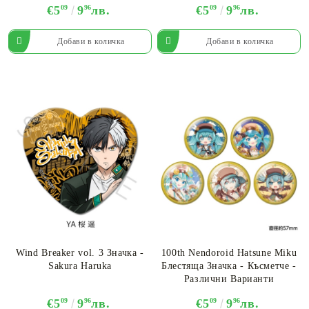
€5
09
9
96
лв.
€5
09
9
96
лв.
Wind Breaker vol. 3 Значка -
100th Nendoroid Hatsune Miku
Sakura Haruka
Блестяща Значка - Късметче -
Различни Варианти
€5
09
9
96
лв.
€5
09
9
96
лв.