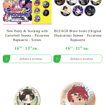
New Panty & Stocking with
BLEACH Brave Souls (Original
Garterbelt Значка - Различни
Illustration) Значки - Различни
Варианти - Scenes
Варианти
€6
95
13
59
лв.
€6
11
11
95
лв.