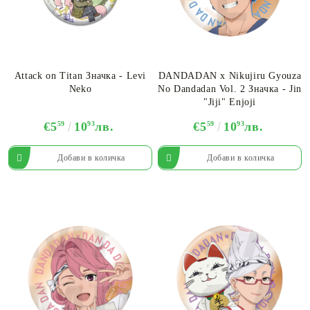
Attack on Titan Значка - Levi
DANDADAN х Nikujiru Gyouza
Neko
No Dandadan Vol. 2 Значка - Jin
"Jiji" Enjoji
€5
59
10
93
лв.
€5
59
10
93
лв.