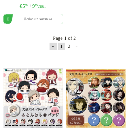
€5
09
9
96
лв.
Page 1 of 2
«
1
2
»