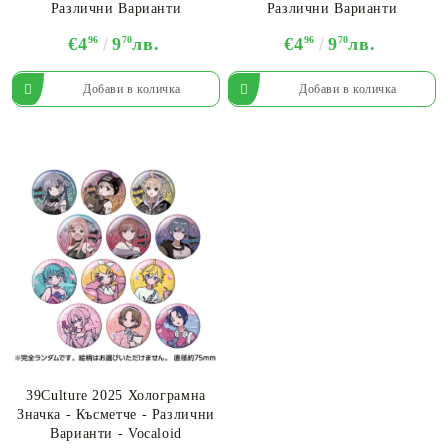
Различни Варианти
Различни Варианти
€4
96
9
70
лв.
€4
96
9
70
лв.
39Culture 2025 Холограмна
Значка - Късметче - Различни
Варианти - Vocaloid