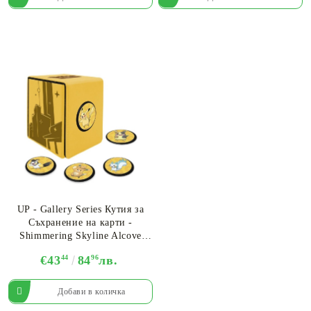
UP - Gallery Series Кутия за
Съхранение на карти -
Shimmering Skyline Alcove
Click for Pokemon
€43
44
84
96
лв.