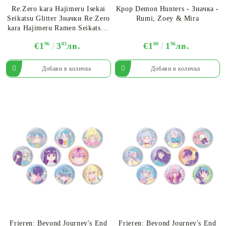
Re:Zero kara Hajimeru Isekai
Kpop Demon Hunters - Значка -
Seikatsu Glitter Значки Re:Zero
Rumi, Zoey & Mira
kara Hajimeru Ramen Seikatsu -
Различни Варианти
€1
96
3
83
лв.
€1
00
1
96
лв.
Frieren: Beyond Journey's End
Frieren: Beyond Journey's End