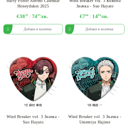
Harry Potter Advent Calendar
Wind Breaker vol. 3 Кожена
Honeydukes 2025
Значка - Suo Hayato
€38
32
74
95
лв.
€7
64
14
94
лв.
Wind Breaker vol. 3 Значка -
Wind Breaker vol. 3 Значка -
Suo Hayato
Umemiya Hajime