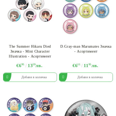
The Summer Hikaru Died
D.Gray-man Marumates Значкa
Значка - Mini Character
- Асортимент
Illustration - Асортимент
€6
95
13
59
лв.
€6
11
11
95
лв.