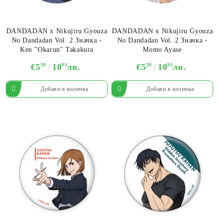
DANDADAN х Nikujiru Gyouza
DANDADAN х Nikujiru Gyouza
No Dandadan Vol. 2 Значка -
No Dandadan Vol. 2 Значка -
Ken "Okarun" Takakura
Momo Ayase
€5
59
10
93
лв.
€5
59
10
93
лв.