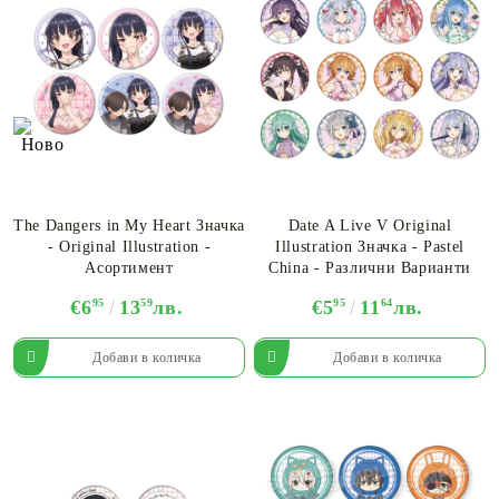
The Dangers in My Heart Значка
Date A Live V Original
- Original Illustration -
Illustration Значка - Pastel
Асортимент
China - Различни Варианти
€6
95
13
59
лв.
€5
95
11
64
лв.