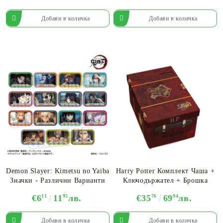
Demon Slayer: Kimetsu no Yaiba
Harry Potter Комплект Чаша +
Значки - Различни Варианти
Ключодържател + Брошка
€6
11
11
95
лв.
€35
76
69
94
лв.