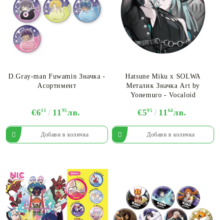
D.Gray-man Fuwamin Значкa -
Hatsune Miku x SOLWA
Асортимент
Металик Значка Art by
Yonemuro - Vocaloid
€6
11
11
95
лв.
€5
95
11
64
лв.