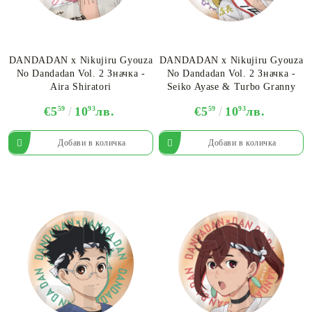
DANDADAN х Nikujiru Gyouza
DANDADAN х Nikujiru Gyouza
No Dandadan Vol. 2 Значка -
No Dandadan Vol. 2 Значка -
Aira Shiratori
Seiko Ayase & Turbo Granny
€5
59
10
93
лв.
€5
59
10
93
лв.