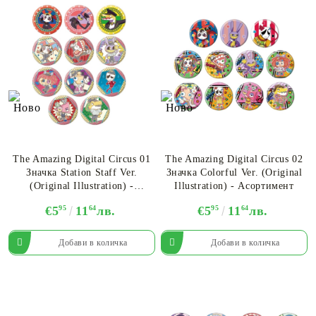
The Amazing Digital Circus 01
The Amazing Digital Circus 02
Значка Station Staff Ver.
Значка Colorful Ver. (Original
(Original Illustration) -
Illustration) - Асортимент
Асортимент
€5
95
11
64
лв.
€5
95
11
64
лв.