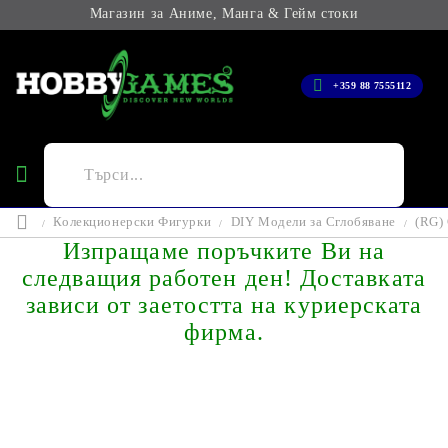
Магазин за Аниме, Манга & Гейм стоки
+359 88 7555112
Колекционерски Фигурки
DIY Модели за Сглобяване
(RG)
Изпращаме поръчките Ви на
следващия работен ден! Доставката
зависи от заетостта на куриерската
фирма.