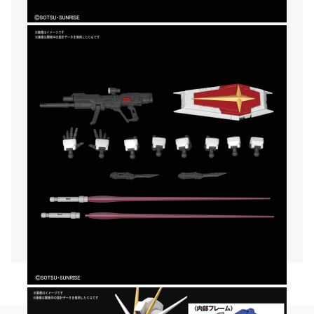
Кутията съдържа:
- Части за сглобяването.
- Лепенки/стикери.
- Книжка с указания.
Материал: PE, PP, PS
Размер: 1/144
Допълнителна информация:
- Комплекта не съдържа допълнителни
подръчни материали (клещи, маркери,
бойчки и др.)
- Не е нужно лепило за сглобяване.