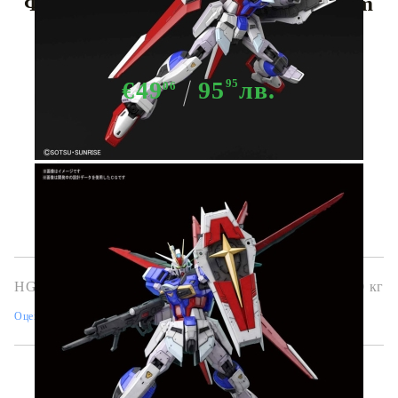
Фигурка - Force Impulse Gundam
1/144
€49
95
95
лв.
06
Няма в наличност - Не важи за "Pre-Order" обяви
HGG0264
0.300
кг
Оцени продукта