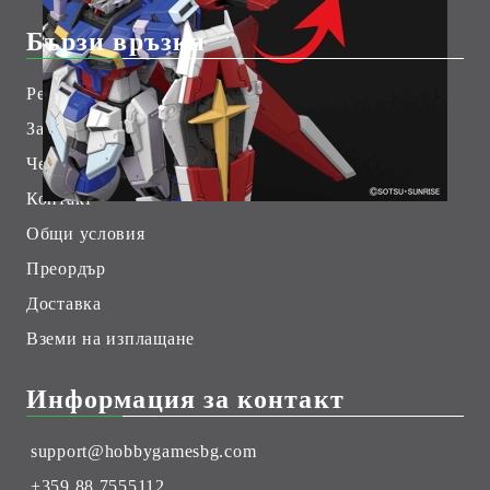
Бързи връзки
Рекламации
Лоялни Клиенти
За Нас
Хоби Геймс Клуб
Чести Въпроси
Контакт
Общи условия
Преордър
Доставка
Вземи на изплащане
Информация за контакт
support@hobbygamesbg.com
+359 88 7555112