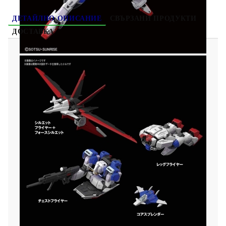
ДЕТАЙЛНО ОПИСАНИЕ
СВЪРЗАНИ ПРОДУКТИ
ДОСТАВКА
(RG) Gundam Model Kit Екшън Фигурка -
Force Impulse Gundam 1/144
Какво е Gunpla или Gundam plastic model:
Gunpla е едно интерактивно, креативно и
забавно хоби особено за феновете на роботи!
Започвайки от основата, а именно
сглобяването на модел от най-малките му
частици до цялостното му изграждане и
оцветяване, Вие се въвличате в един процес с
уникален и удовлетворяващ резултат! Но това
не е всичко, с помощта на артикулиращи
накрайници и допълнителни части, можете да
променяте движенията и позите на модела,
който създавате спрямо собствените си
желания.