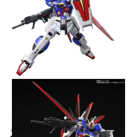
Tweet
Share
(RG) Gundam Model Kit Екшън