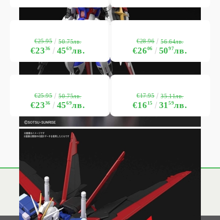
€25.95
€28.96
50.75лв.
56.64лв.
€23
36
45
69
лв.
€26
06
50
97
лв.
€25.95
€17.95
50.75лв.
35.11лв.
€23
36
45
69
лв.
€16
15
31
59
лв.