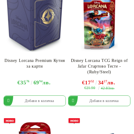
Disney Lorcana Premium Кутия
Disney Lorcana TCG Reign of
за карти
Jafar Стартово Тесте -
(Ruby/Steel)
€35
76
69
94
лв.
€17
52
34
27
лв.
€21.90
42.83лв.