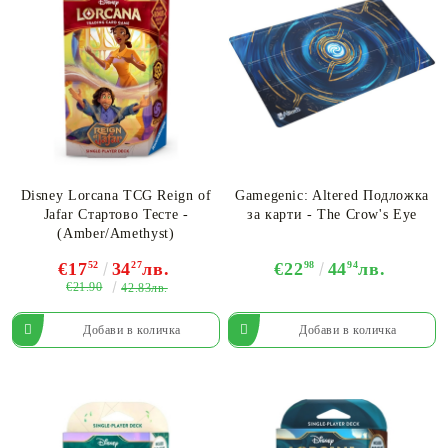
Disney Lorcana TCG Reign of
Gamegenic: Altered Подложка
Jafar Стартово Тесте -
за карти - The Crow's Eye
(Amber/Amethyst)
€17
52
34
27
лв.
€22
98
44
94
лв.
€21.90
42.83лв.