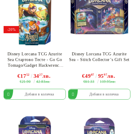
-20%
Disney Lorcana TCG Azurite
Disney Lorcana TCG Аzurite
Sea Стартово Тесте - Go Go
Sea - Stitch Collector’s Gift Set
Tomago/Gadget Hackwrench
(Emerald/Sapphire)
€17
52
34
27
лв.
€49
07
95
97
лв.
€21.90
€61.33
42.83лв.
119.95лв.