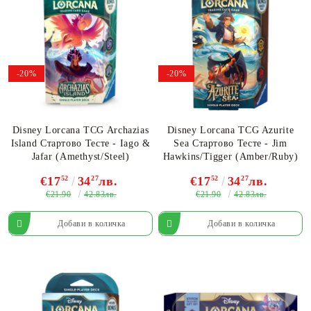
-20%
-20%
Disney Lorcana TCG Archazias
Disney Lorcana TCG Azurite
Island Стартово Тесте - Iago &
Sea Стартово Тесте - Jim
Jafar (Amethyst/Steel)
Hawkins/Tigger (Amber/Ruby)
€17
52
34
27
лв.
€17
52
34
27
лв.
€21.90
€21.90
42.83лв.
42.83лв.