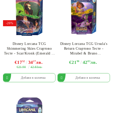
-20%
Disney Lorcana TCG
Disney Lorcana TCG Ursula's
Shimmering Skies Стартово
Return Стартово Тесте -
Тесте - Scar/Kronk (Emerald &
Mirabel & Bruno
Steel)
(Amber/Amethyst)
€17
52
34
27
лв.
€21
90
42
83
лв.
€21.90
42.83лв.