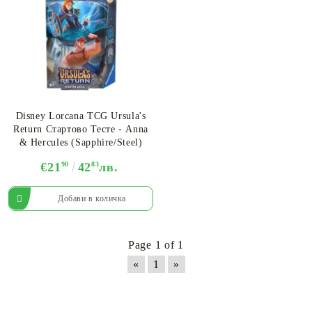
Disney Lorcana TCG Ursula's
Return Стартово Тесте - Anna
& Hercules (Sapphire/Steel)
€21
90
42
83
лв.
Page 1 of 1
«
1
»