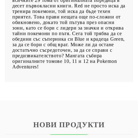
всичките 29 тома от оригиналната поредица в
десет първокласни книги. Red не просто иска да
тренира покемони, той иска да бъде техен
приятел. Това прави нещата още по-сложни от
обикновено, докато той пътува през опасни
зони, като се бори с лидери за значки и открива
тайни покемони по пътя. Сега той трябва да се
обедини със съперника си Blue и крадеца Green,
за да се бори с общ враг. Може ли да остане
достатъчно съсредоточен, за да се справи с
предизвикателството? Мангата събира
оригиналните томове 10, 11 и 12 на Pokemon
Adventures!
НОВИ ПРОДУКТИ