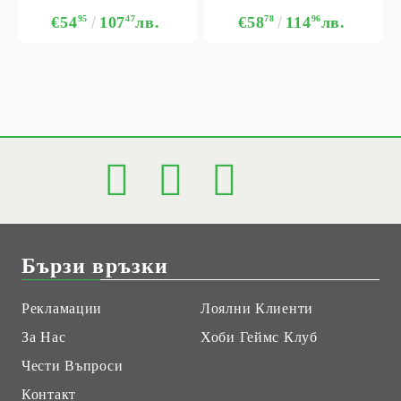
€54
95
107
47
лв.
€58
78
114
96
лв.
Бързи връзки
Рекламации
Лоялни Клиенти
За Нас
Хоби Геймс Клуб
Чести Въпроси
Контакт