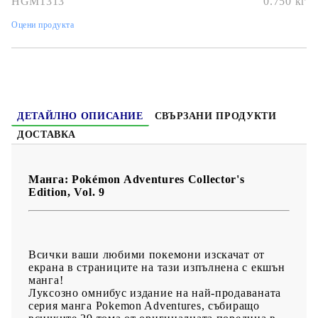
HGM1313
0.750
кг
Дата на издаване:
14/10/2021
Оцени продукта
Жанр:
Action, Adventure, Kids, Shounen
Език:
Английски
Възраст:
Подходяща за всички възрасти!
ДЕТАЙЛНО ОПИСАНИЕ
СВЪРЗАНИ ПРОДУКТИ
ДОСТАВКА
Манга: Pokémon Adventures Collector's
Edition, Vol. 9
Всички ваши любими покемони изскачат от
екрана в страниците на тази изпълнена с екшън
манга!
Луксозно омнибус издание на най-продаваната
серия манга Pokemon Adventures, събиращо