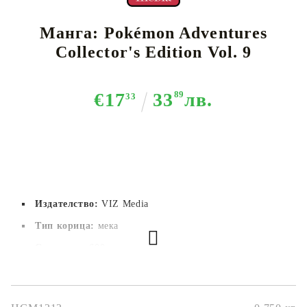
Манга: Pokémon Adventures
Collector's Edition Vol. 9
€17
33
89
лв.
33
Издателство:
VIZ Media
Тип корица:
 мека
Страници:
600
Автор:
Satoshi Yamamoto
Размер:
14.6x21