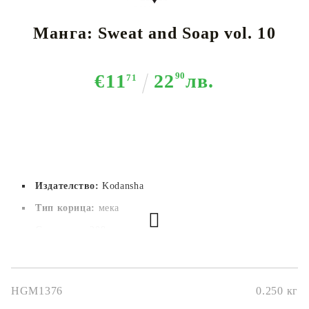
Манга: Sweat and Soap vol. 10
€11
22
90
лв.
71
Издателство:
Kodansha
Тип корица:
 мека
Страници:
 208
Автор:
Kintetsu Yamada
Размер:
14.5x20.7
HGM1376
0.250
кг
Дата на издаване:
16/11/2021