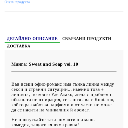
Оцени продукта
Жанр:
Comedy, Romance, Slice of Life, Seinen
Език:
Английски
Възраст:
16+
ДЕТАЙЛНО ОПИСАНИЕ
СВЪРЗАНИ ПРОДУКТИ
ДОСТАВКА
Манга: Sweat and Soap vol. 10
Във всеки офис-романс има тънка линия между
секси и странни ситуации... именно това е
линията, по която Yae Asako, жена с проблем с
обилната перспирация, се запознава с Koutarou,
който разработва парфюми и от части не може
да се насити на уникалния й аромат.
Не пропускайте тази романтична манга
комедия, защото тя няма равна!