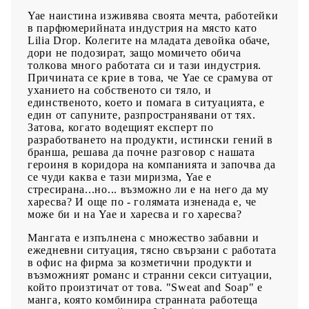
Yae наистина изживява своята мечта, работейки
в парфюмерийната индустрия на място като
Lilia Drop. Колегите на младата девойка обаче,
дори не подозират, защо момичето обича
толкова много работата си и тази индустрия.
Причината се крие в това, че Yae се срамува от
уханието на собственото си тяло, и
единственото, което и помага в ситуацията, е
един от сапуните, разпространявани от тях.
Затова, когато водещият експерт по
разработването на продукти, истински гений в
бранша, решава да почне разговор с нашата
героиня в коридора на компанията и започва да
се чуди каква е тази миризма, Yae е
стресирана...но... възможно ли е на него да му
харесва? И още по - голямата изненада е, че
може би и на Yae и харесва и го харесва?
Мангата е изпълнена с множество забавни и
ежедневни ситуация, тясно свързани с работата
в офис на фирма за козметични продукти и
възможният романс и странни секси ситуации,
който произтичат от това. "Sweat and Soap" е
манга, която комбинира странната работеща