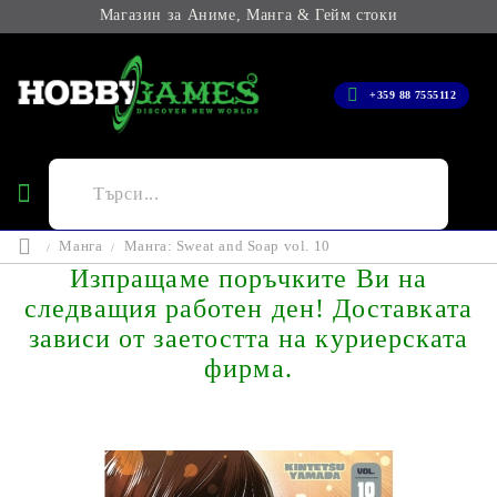
Магазин за Аниме, Манга & Гейм стоки
+359 88 7555112
Манга
Манга: Sweat and Soap vol. 10
Изпращаме поръчките Ви на
следващия работен ден! Доставката
зависи от заетостта на куриерската
фирма.