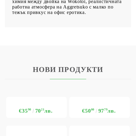
химия между двойка на Wokotoi, реалистичната
работна атмосфера на Aggretsuko с малко по
тежък привкус на офис еротика.
НОВИ ПРОДУКТИ
€35
90
70
21
лв.
€50
00
97
79
лв.