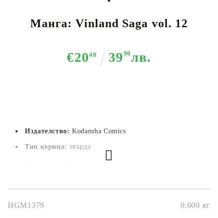
Манга: Vinland Saga vol. 12
€20
39
90
лв.
40
Издателство:
Kodansha Comics
Тип корица:
 твърда
Страници:
 368
Автор:
Makoto Yukimura
Размер:
15 x 21.3 cm
HGM1379
0.600
кг
Дата на издаване:
14/12/2021