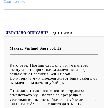
Оцени продукта
Жанр:
Action, Adventure, Drama, Historical, Seinen
Език:
Английски
Възраст:
16+
ДЕТАЙЛНО ОПИСАНИЕ
ДОСТАВКА
Манга: Vinland Saga vol. 12
Като дете, Thorfinn слушал с голям интерес
вълнуващите приказки за далечния запад,
разказани от великия Leif Ericson.
​Но мирният му и спокоен живот бива разбит, от
нападение на наемни убийци.
Отгледан от викингите, които разрушават
семейството му, Thorfinn се превръща в
ужасяващ воин, стремейки се да убие лидера на
викингите Askeladd, с което да отмъсти за