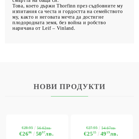
смъртта на баща си.
Това, което държи Thorfinn през съдбовните му
изпитания са честа и гордостта на семейството
му, както и неговата мечта да достигне
плодородната земя, без война и робство
наричана от Leif – Vinland.
НОВИ ПРОДУКТИ
€28.95
€27.95
56.62лв.
54.67лв.
€26
06
50
97
лв.
€25
15
49
19
лв.