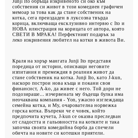
Junji Ito обръща изкривеното си око към
собствения си живот в този комедиен графичен
мемоар за това как да стане собственик на
котка, сега преиздаден в луксозна твърда
корица, включваща ексклузивно интервю с Ito и
НОВА илюстрация на корицата от автора, която
СВЕТИ В МРАКА! Перфектният подарък за
леко изкривения любител на котки в живота Ви.
Краля на хорър мангата Junji Ito представя
поредица от истории, описващи неговите
изпитания и премеждия в реалния живот да
стане собственик на котка. Junji Ito, като J-kun,
наскоро построи нова къща и покани своя
финансист, A-ko, да живее с него. Той дори не
подозираше... изчервената му бъдеща булка има
неочаквана компания - Yon, ужасно изглеждаща
семейна котка, и Му, очарователна норвежка
горска котка. Въпреки че е човек, който
предпочита кучета, J-kun се оказва преследван
от сладостта и гальовността на котките и така
започва своята комедийна борба да спечели
обичта на новите си котешки приятели.