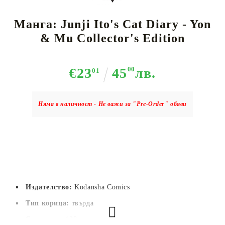
Манга: Junji Ito's Cat Diary - Yon
& Mu Collector's Edition
€23
45
00
лв.
01
Няма в наличност - Не важи за "Pre-Order" обяви
Издателство:
Kodansha Comics
Тип корица:
 твърда
Страници:
 128