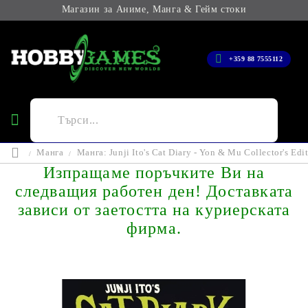
Магазин за Аниме, Манга & Гейм стоки
+359 88 7555112
Манга
Манга: Junji Ito's Cat Diary - Yon & Mu Collector's Edi
Изпращаме поръчките Ви на
следващия работен ден! Доставката
зависи от заетостта на куриерската
фирма.