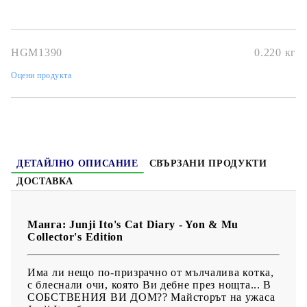
Автор:
Junji Ito
Размер:
18,5 x 26,2 cm
HGM1390
0.220
кг
Дата на издаване:
09/11/2021
Оцени продукта
Жанр:
Comedy, Slice of Life, Seinen
Език:
Английски
Възраст:
13+
ДЕТАЙЛНО ОПИСАНИЕ
СВЪРЗАНИ ПРОДУКТИ
ДОСТАВКА
Манга: Junji Ito's Cat Diary - Yon & Mu
Collector's Edition
Има ли нещо по-призрачно от мълчалива котка,
с блеснали очи, която Ви дебне през нощта... В
СОБСТВЕНИЯ ВИ ДОМ?? Майсторът на ужаса