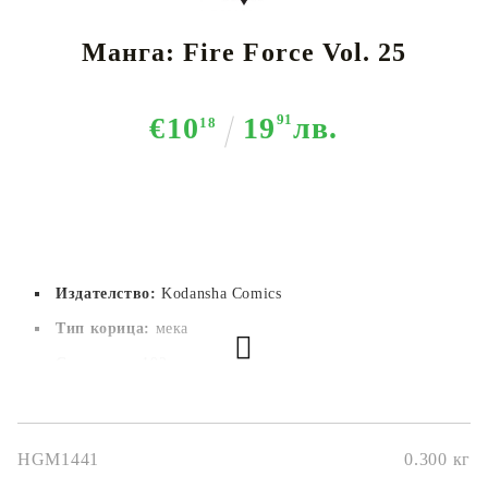
Манга: Fire Force Vol. 25
€10
19
91
лв.
18
Издателство:
Kodansha Comics
Тип корица:
 мека
Страници:
 192
Автор:
Atsushi Ohkubo
Размер:
12.7x19см
HGM1441
0.300
кг
Дата на издаване:
21/12/2021