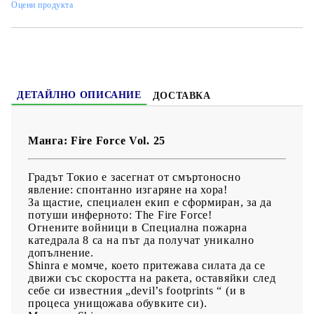
Оцени продукта
Жанр:
Action, Sci-Fi, Shounen
Език:
Английски
Възраст:
13+
ДЕТАЙЛНО ОПИСАНИЕ
ДОСТАВКА
Манга: Fire Force Vol. 25
Градът Токио е засегнат от смъртоносно
явление: спонтанно изгаряне на хора!
За щастие, специален екип е сформиран, за да
потуши инферното: The Fire Force!
Огнените войници в Специална пожарна
катедрала 8 са на път да получат уникално
допълнение.
Shinra е момче, което притежава силата да се
движи със скоростта на ракета, оставяйки след
себе си известния „devil’s footprints “ (и в
процеса унищожава обувките си).