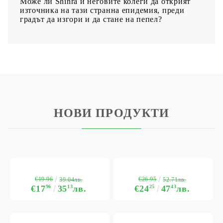
Може ли Shinra и неговите колеги да открият
източника на тази странна епидемия, преди
градът да изгори и да стане на пепел?
НОВИ ПРОДУКТИ
€19.96
€26.95
39.04лв.
52.71лв.
€17
96
35
13
лв.
€24
25
47
43
лв.