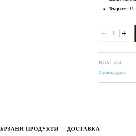
Възраст:
13
HGM1444
Оцени продукта
Моят профил
Вход
Регистрация
ЪРЗАНИ ПРОДУКТИ
ДОСТАВКА
USD
EUR
BGN
RON