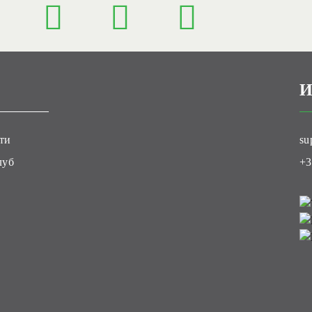
И
ти
su
луб
+3