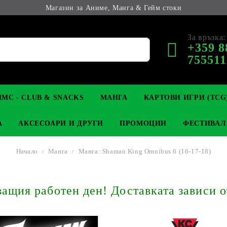
Магазин за Аниме, Манга & Гейм стоки
За връзка:
+359 8
755511
МС - CLUB & SNACKS
МАНГА
КАРТОВИ ИГРИ (TCG
А
АКСЕСОАРИ И ДРУГИ
ПРОМОЦИИ
ФЕСТИВАЛ
Начало
Манга
Манга: Shaman King Omnibus 6 (16-17-18)
М КОЛЕКЦИОНЕРСКИ
OP
КЛЮЧОДЪРЖАТЕЛИ
MAGIC: THE GATHERING
YU-GI-OH! TCG
LIGHT NOVEL
АНИМЕ ФИГУРКИ
LORCANA 
З
щия работен ден! Доставката зависи о
И