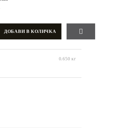
+
0.650
кг