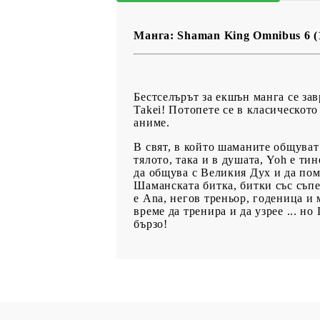
Манга: Shaman King Omnibus 6 (1
Бестселърът за екшън манга се за
Takei! Потопете се в класическот
аниме.
В свят, в който шаманите общуват
тялото, така и в душата, Yoh е т
да общува с Великия Дух и да пом
Шаманската битка, битки със съпе
е Ana, негов треньор, годеница и 
време да тренира и да узрее ... н
бързо!