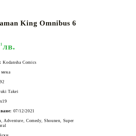
aman King Omnibus 6
КАРТИ
РУГИ
GUNDAM CARD GAME
RIFTBOUND: LEAGUE OF LEGENDS
TCG
01
лв.
о:
Kodansha Comics
 мека
592
uki Takei
6x19
аване:
07/12/2021
, Adventure, Comedy, Shounen, Super
ural
йски