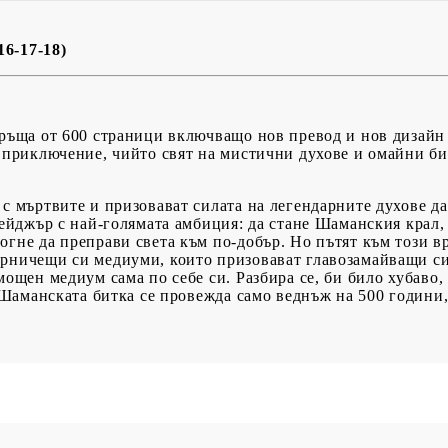
6-17-18)
BG
EN
RO
връща от 600 страници включващо нов превод и нов дизайн 
о приключение, чийто свят на мистични духове и омайни б
 с мъртвите и призовават силата на легендарните духове да
инейджър с най-голямата амбиция: да стане Шаманския крал
огне да преправи света към по-добър. Но пътят към този в
рничещи си медиуми, които призовават главозамайващи сил
мощен медиум самa по себе си. Разбира се, би било хубаво
о Шаманската битка се провежда само веднъж на 500 години,