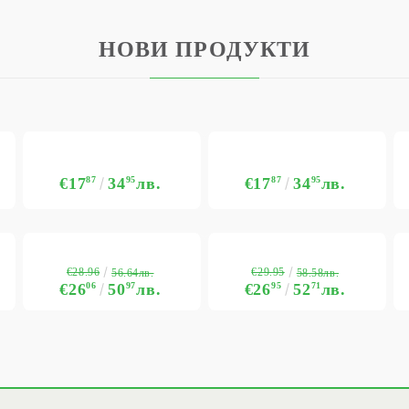
НОВИ ПРОДУКТИ
€17
87
34
95
лв.
€17
87
34
95
лв.
€28.96
€29.95
56.64лв.
58.58лв.
€26
06
50
97
лв.
€26
95
52
71
лв.