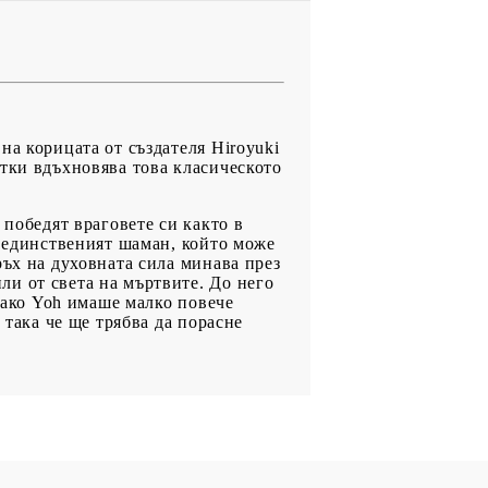
на корицата от създателя Hiroyuki
итки вдъхновява това класическото
 победят враговете си както в
, единственият шаман, който може
ръх на духовната сила минава през
и от света на мъртвите. До него
, ако Yoh имаше малко повече
 така че ще трябва да порасне