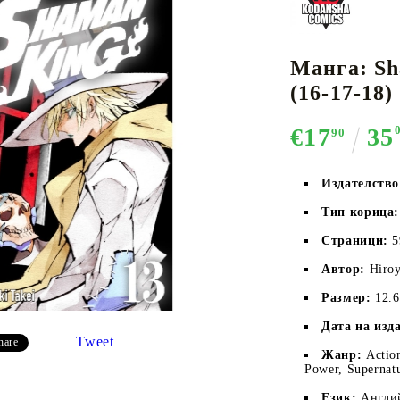
Манга: Sh
К-ПОП
АКСЕСОАРИ ЗА КАРТОВИ
НАСИПНИ 
Д
(16-17-18)
CE CARD GAME
ИГРИ
LORCANA
€17
35
90
Издателств
Тип корица:
Кутии за съхранение
Страници:
 
Протектори за карти
Автор:
Hiroy
Подложки/Матове
Размер:
12.
Класьори за карти
Дата на изд
Tweet
hare
Жанр:
Action
Power, Supernat
Език:
Англи