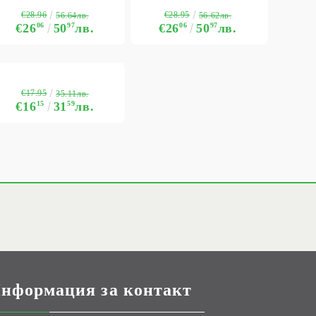
€28.96
€28.95
56.64лв.
56.62лв.
€26
06
50
97
лв.
€26
06
50
97
лв.
€17.95
35.11лв.
€16
15
31
59
лв.
нформация за контакт