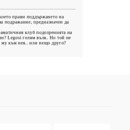
 което прави поддържането на
за подражание, предназначен да
раматичния клуб подозренията на
н? Legosi голям вълк. Но той не
 му към нея.. или нещо друго?