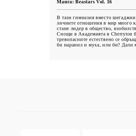
Манга: Beastars Vol. 16
В тази гимназия вместо шегаджии
личните отношения в мир много кр
стане лидер в общество, изобилст
Снощи в Академията в Cherryton б
тревопасните естествено се обръщ
би наранил и муха, или би? Дали м