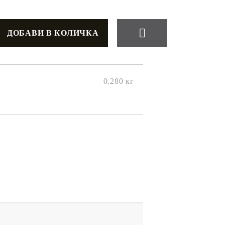
0.280
кг