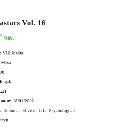
stars Vol. 16
КАРТИ
РУГИ
GUNDAM CARD GAME
90
лв.
RIFTBOUND: LEAGUE OF LEGENDS
TCG
:
VIZ Media
Мека
08
Itagaki
6x21
аване:
18/01/2022
, Shounen, Slice of Life, Psychological
йски
+