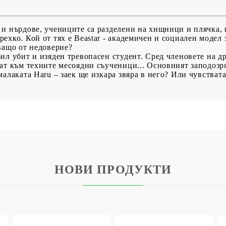
 и нърдове, учениците са разделени на хищници и плячка,
ехко. Кой от тях е Beastar - академичен и социален модел 
ващо от недоверие?
ил убит и изяден тревопасен студент. Сред членовете на д
ат към техните месоядни съученици... Основният заподозря
алаката Haru – заек ще изкара звяра в него? Или чувствата
НОВИ ПРОДУКТИ