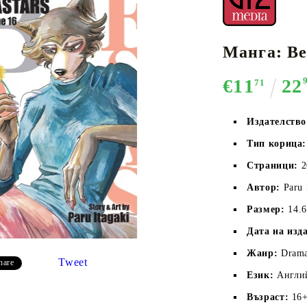
Манга: Bea
К-ПОП
АКСЕСОАРИ ЗА КАРТОВИ
НАСИПНИ 
Д
€11
22
CE CARD GAME
ИГРИ
LORCANA
71
Издателство
Тип корица:
Страници:
2
Кутии за съхранение
Автор:
Paru 
Протектори за карти
Размер:
14.
Подложки/Матове
Дата на изд
Класьори за карти
Жанр:
Drama
Tweet
hare
Език:
Англи
Възраст:
16