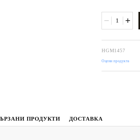
HGM1457
Оцени продукта
Моят профил
Вход
Регистрация
USD
EUR
BGN
RON
ЪРЗАНИ ПРОДУКТИ
ДОСТАВКА
BG
EN
RO