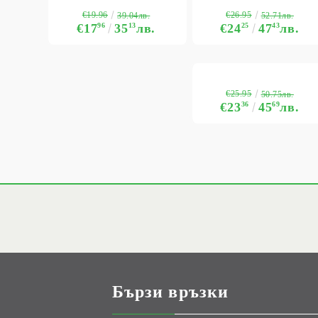
€19.96
€26.95
39.04лв.
52.71лв.
€17
96
35
13
лв.
€24
25
47
43
лв.
€25.95
50.75лв.
€23
36
45
69
лв.
Бързи връзки