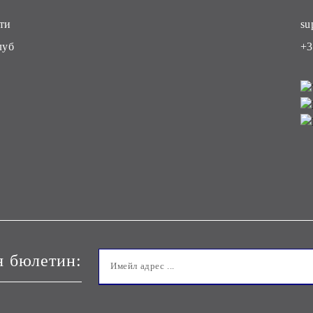
ти
su
луб
+3
я бюлетин: