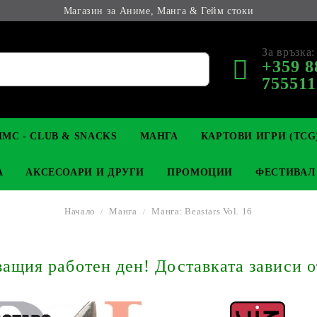
Магазин за Аниме, Манга & Гейм стоки
За връзка:
+359 8
755511
МС - CLUB & SNACKS
МАНГА
КАРТОВИ ИГРИ (TCG
А
АКСЕСОАРИ И ДРУГИ
ПРОМОЦИИ
ФЕСТИВАЛ
Начало
Манга
Манга: Beastars Vol. 16
М КОЛЕКЦИОНЕРСКИ
OP
КЛЮЧОДЪРЖАТЕЛИ
MAGIC: THE GATHERING
YU-GI-OH! TCG
LIGHT NOVEL
АНИМЕ ФИГУРКИ
LORCANA 
З
щия работен ден! Доставката зависи о
И