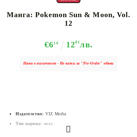
Манга: Pokemon Sun & Moon, Vol.
12
€6
12
01
лв.
14
Няма в наличност - Не важи за "Pre-Order" обяви
Издателство:
VIZ Media
Тип корица:
 мека
Страници:
88