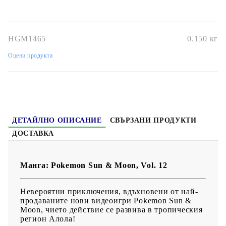
Автор:
Satoshi Yamamoto
Размер:
14.6x17.8
HGM1465
0.150
кг
Дата на издаване:
12/03/2022
Оцени продукта
Жанр:
Action, Adventure, Kids, Shounen
Език:
Английски
Възраст:
Подходяща за всички възрасти!
ДЕТАЙЛНО ОПИСАНИЕ
СВЪРЗАНИ ПРОДУКТИ
ДОСТАВКА
Манга: Pokemon Sun & Moon, Vol. 12
Невероятни приключения, вдъхновени от най-
продаваните нови видеоигри Pokemon Sun &
Moon, чието действие се развива в тропическия
регион Алола!