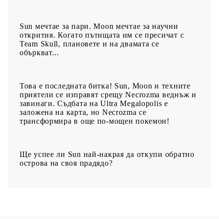
Sun мечтае за пари. Moon мечтае за научни
открития. Когато пътищата им се пресичат с
Team Skull, плановете и на двамата се
объркват...
Това е последната битка! Sun, Moon и техните
приятели се изправят срещу Necrozma веднъж и
завинаги. Съдбата на Ultra Megalopolis е
заложена на карта, но Necrozma се
трансформира в още по-мощен покемон!
Ще успее ли Sun най-накрая да откупи обратно
острова на своя прадядо?