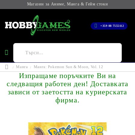
Магазин за Аниме, Манга & Гейм стоки
+359 88 7555112
Манга
Манга: Pokemon Sun & Moon, Vol. 12
Изпращаме поръчките Ви на
следващия работен ден! Доставката
зависи от заетостта на куриерската
фирма.