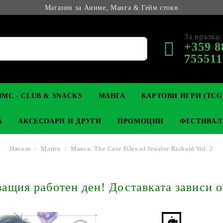
Магазин за Аниме, Манга & Гейм стоки
За връзка:
+359 8
755511
МС - CLUB & SNACKS
МАНГА
КАРТОВИ ИГРИ (TCG
А
АКСЕСОАРИ И ДРУГИ
ПРОМОЦИИ
ФЕСТИВАЛ
Начало
Манга
Манга: The Case Files of Jeweler Richard Vol. 2
М КОЛЕКЦИОНЕРСКИ
OP
КЛЮЧОДЪРЖАТЕЛИ
MAGIC: THE GATHERING
YU-GI-OH! TCG
LIGHT NOVEL
АНИМЕ ФИГУРКИ
LORCANA 
З
щия работен ден! Доставката зависи о
И