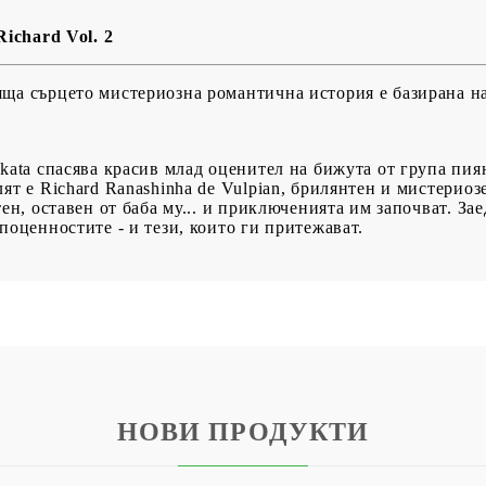
Richard Vol. 2
ща сърцето мистериозна романтична история е базирана на
akata спасява красив млад оценител на бижута от група пия
ят е Richard Ranashinha de Vulpian, брилянтен и мистерио
тен, оставен от баба му... и приключенията им започват. За
поценностите - и тези, които ги притежават.
НОВИ ПРОДУКТИ