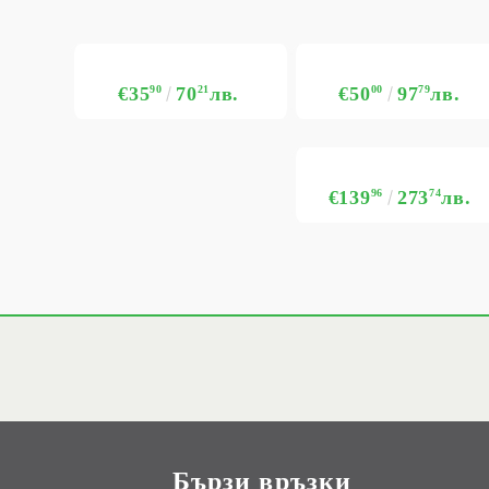
€35
90
70
21
лв.
€50
00
97
79
лв.
€139
96
273
74
лв.
Бързи връзки