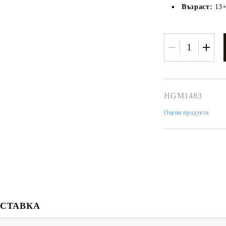
Възраст:
13
HGM1483
Оцени продукта
Моят профил
Вход
Регистрация
USD
EUR
BGN
RON
СТАВКА
BG
EN
RO