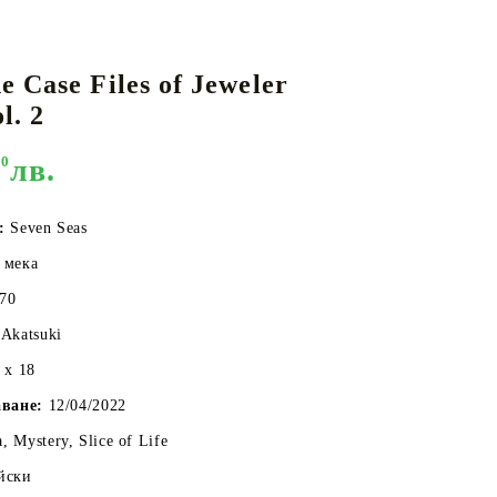
 Case Files of Jeweler
КАРТИ
РУГИ
GUNDAM CARD GAME
l. 2
RIFTBOUND: LEAGUE OF LEGENDS
TCG
00
лв.
:
Seven Seas
 мека
70
Akatsuki
 x 18
аване:
12/04/2022
, Mystery, Slice of Life
йски