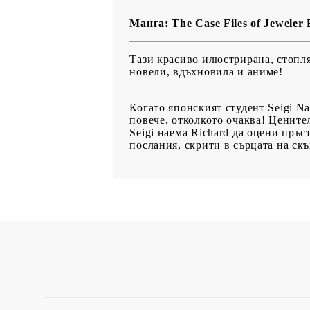
Манга: The Case Files of Jeweler 
Тази красиво илюстрирана, стопля
новели, вдъхновила и аниме!
Когато японският студент Seigi N
повече, отколкото очаква! Ценител
Seigi наема Richard да оцени пръс
послания, скрити в сърцата на скъ