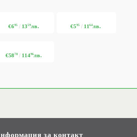
€6
95
13
59
лв.
€5
95
11
64
лв.
€58
78
114
96
лв.
нформация за контакт