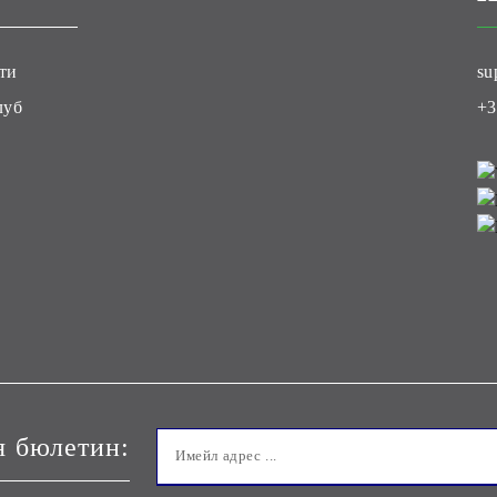
ти
su
луб
+3
я бюлетин: