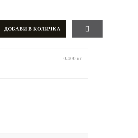
+
0.400
кг