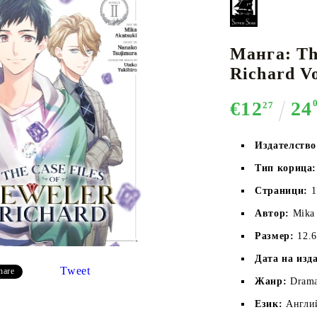
Манга: The
К-ПОП
АКСЕСОАРИ ЗА КАРТОВИ
НАСИПНИ 
Д
Richard Vo
CE CARD GAME
ИГРИ
LORCANA
€12
24
27
Издателство
Тип корица:
Кутии за съхранение
Страници:
1
Протектори за карти
Автор:
Mika 
Подложки/Матове
Размер:
12.6
Класьори за карти
Дата на изд
Tweet
hare
Жанр:
Drama
Език:
Англи