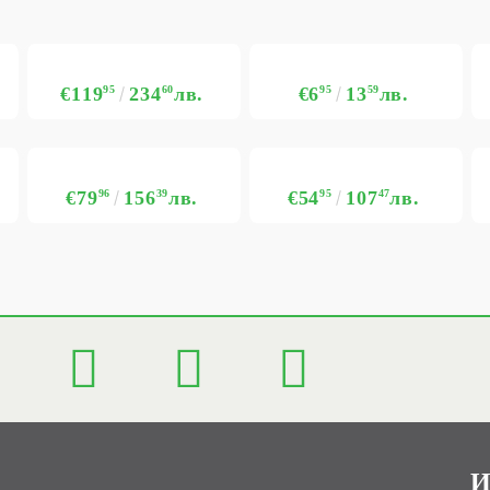
€119
95
234
60
лв.
€6
95
13
59
лв.
€79
96
156
39
лв.
€54
95
107
47
лв.
И