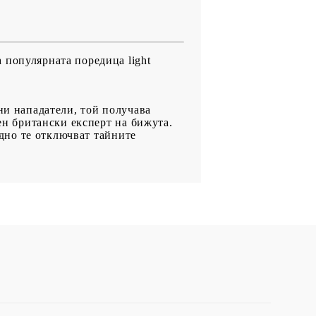
 популярната поредица light
ни нападатели, той получава
зен британски експерт на бижута.
едно те отключват тайните