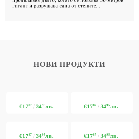
продължава дълго, когато се появява 50-метров
гигант и разрушава една от стените...
НОВИ ПРОДУКТИ
€17
87
34
95
лв.
€17
87
34
95
лв.
€17
87
34
95
лв.
€17
87
34
95
лв.