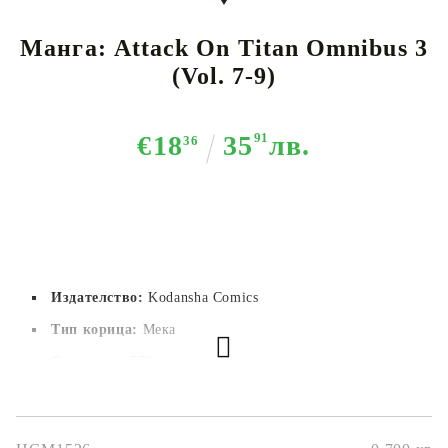
Манга: Attack On Titan Omnibus 3
(Vol. 7-9)
€18
35
91
лв.
36
Издателство:
Kodansha Comics
Тип корица:
Мека
Страници:
576
Автор:
Hajime Isayama
Размер:
14,7 x 20.8 cm