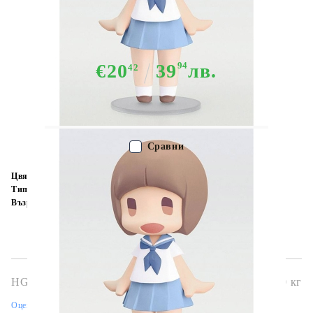
Екшън Фигурка - Mako
Mankanshoku
€20
39
94
лв.
42
Няма в наличност - Не важи за "Pre-Order" обяви
Сравни
Цвят:
Многоцветен
Тип:
Фигурка
Възраст:
16+
HGA4854
0.350
кг
Оцени продукта