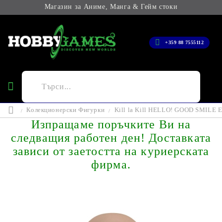
Магазин за Аниме, Манга & Гейм стоки
+359 88 7555112
Колекционерски Фигурки
Kill la Kill HELLO! GOOD SMILE 
Изпращаме поръчките Ви на
следващия работен ден! Доставката
зависи от заетостта на куриерската
фирма.