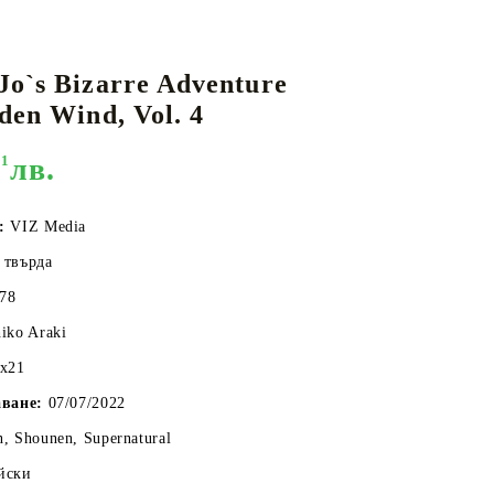
Jo`s Bizarre Adventure
КАРТИ
РУГИ
GUNDAM CARD GAME
den Wind, Vol. 4
RIFTBOUND: LEAGUE OF LEGENDS
TCG
91
лв.
о:
VIZ Media
 твърда
378
iko Araki
6x21
аване:
07/07/2022
n, Shounen, Supernatural
йски