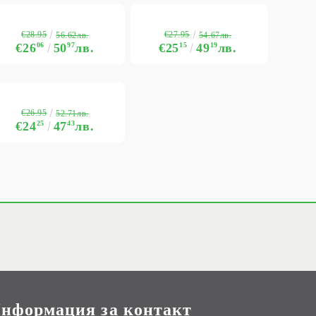
€28.95
€27.95
56.62лв.
54.67лв.
€26
06
50
97
лв.
€25
15
49
19
лв.
€26.95
52.71лв.
€24
25
47
43
лв.
нформация за контакт