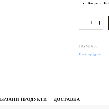
Възраст:
16
HGM1616
Оцени продукта
Моят профил
Вход
Регистрация
USD
EUR
BGN
RON
ЪРЗАНИ ПРОДУКТИ
ДОСТАВКА
BG
EN
RO