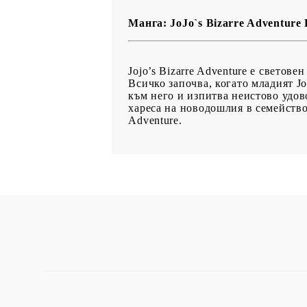
Манга: JoJo`s Bizarre Adventure 
Jojo’s Bizarre Adventure е светове
Всичко започва, когато младият Jo
към него и изпитва неистово удово
хареса на новодошлия в семействот
Adventure.