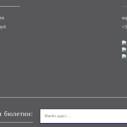
ти
su
луб
+3
я бюлетин: