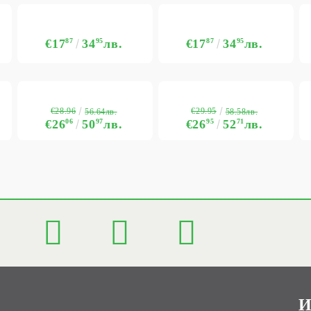
€17
87
34
95
лв.
€17
87
34
95
лв.
€28.96
€29.95
56.64лв.
58.58лв.
€26
06
50
97
лв.
€26
95
52
71
лв.
И