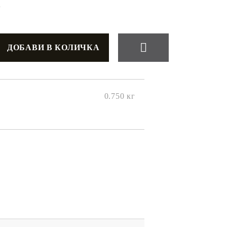
+
0.750
кг