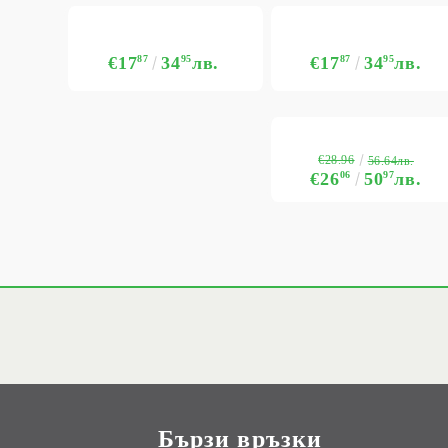
€17
87
34
95
лв.
€17
87
34
95
лв.
€28.96
56.64лв.
€26
06
50
97
лв.
Бързи връзки