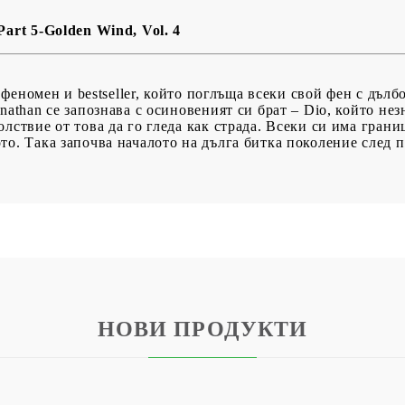
Part 5-Golden Wind, Vol. 4
н феномен и bestseller, който поглъща всеки свой фен с дъл
nathan се запознава с осиновеният си брат – Dio, който не
лствие от това да го гледа как страда. Всеки си има грани
о. Така започва началото на дълга битка поколение след пок
НОВИ ПРОДУКТИ