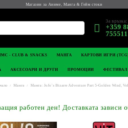
Магазин за Аниме, Манга & Гейм стоки
За връзка:
+359 8
755511
МС - CLUB & SNACKS
МАНГА
КАРТОВИ ИГРИ (TCG
А
АКСЕСОАРИ И ДРУГИ
ПРОМОЦИИ
ФЕСТИВАЛ
чало
Манга
Манга: JoJo`s Bizarre Adventure Part 5-Golden Wind, Vol
М КОЛЕКЦИОНЕРСКИ
OP
КЛЮЧОДЪРЖАТЕЛИ
MAGIC: THE GATHERING
YU-GI-OH! TCG
LIGHT NOVEL
АНИМЕ ФИГУРКИ
LORCANA 
З
щия работен ден! Доставката зависи о
И