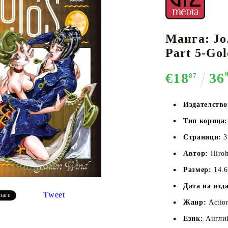
Манга: Jo
К-ПОП
АКСЕСОАРИ ЗА КАРТОВИ
НАСИПНИ 
Д
Part 5-Gol
CE CARD GAME
ИГРИ
LORCANA
€18
36
87
Издателств
Тип корица:
Кутии за съхранение
Страници:
 
Протектори за карти
Автор:
Hiroh
Подложки/Матове
Размер:
14.
Класьори за карти
Дата на изд
Tweet
hare
Жанр:
Actio
Език:
Англи