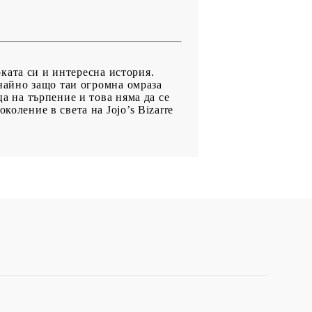
боката си и интересна история.
знайно защо таи огромна омраза
ца на търпение и това няма да се
оление в света на Jojo’s Bizarre