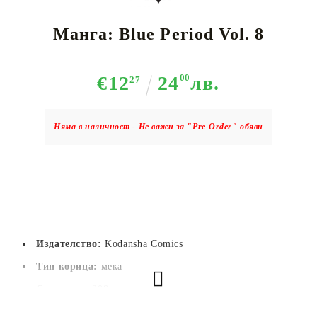
Манга: Blue Period Vol. 8
€12
24
00
лв.
27
Няма в наличност - Не важи за "Pre-Order" обяви
Издателство:
Kodansha Comics
Тип корица:
 мека
Страници:
 208
Автор:
Tsubasa Yamaguchi