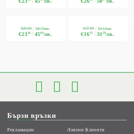
€23
45
лв.
€26
50
лв.
€25.95
€17.95
50.75лв.
35.11лв.
€23
36
45
69
лв.
€16
15
31
59
лв.
Бързи връзки
Рекламации
Лоялни Клиенти