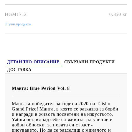
Размер:
14.7x20.7
HGM1712
0.350
кг
Дата на издаване:
23/08/2022
Оцени продукта
Жанр:
Drama, School, Seinen
Език:
Английски
Възраст:
16+
ДЕТАЙЛНО ОПИСАНИЕ
СВЪРЗАНИ ПРОДУКТИ
ДОСТАВКА
Манга: Blue Period Vol. 8
Мангата победител за година 2020 на Taisho
Grand Prize! Манга, в която се разказва за борби
и награди в живота посветени на изкуството.
Yatora оставя зад себе си живота на учение и
добри обноски, за новата си страст -
рисуването. Но да се разделиш с миналото и