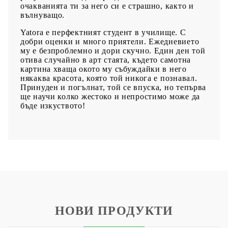
очакванията ти за него си е страшно, както и
вълнуващо.
Yatora е перфектният студент в училище. С
добри оценки и много приятели. Ежедневието
му е безпроблемно и дори скучно. Един ден той
отива случайно в арт стаята, където самотна
картина хваща окото му събуждайки в него
някаква красота, която той никога е познавал.
Принуден и погълнат, той се впуска, но тепърва
ще научи колко жестоко и непростимо може да
бъде изкуството!
НОВИ ПРОДУКТИ