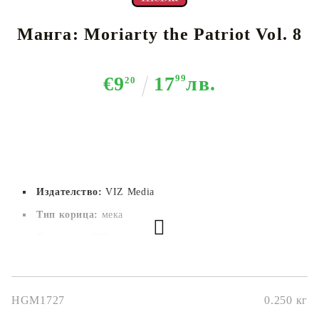
Манга: Moriarty the Patriot Vol. 8
€9
17
99
лв.
20
Издателство:
VIZ Media
Тип корица:
 мека
Страници:
 200
Автор:
Ryosuke Takeuchi
Размер:
12.7x19.1
HGM1727
0.250
кг
Дата на издаване:
02/08/2022