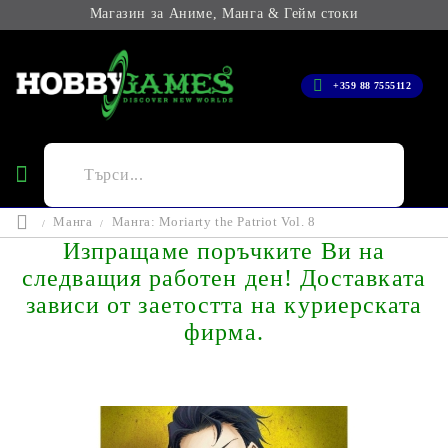
Магазин за Аниме, Манга & Гейм стоки
+359 88 7555112
Манга
Манга: Moriarty the Patriot Vol. 8
Изпращаме поръчките Ви на
следващия работен ден! Доставката
зависи от заетостта на куриерската
фирма.