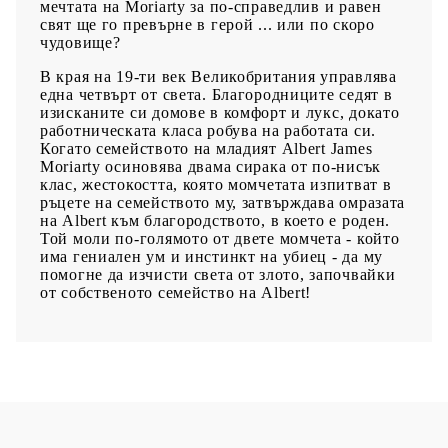
мечтата на Moriarty за по-справедлив и равен
свят ще го превърне в герой ... или по скоро
чудовище?
В края на 19-ти век Великобритания управлява
една четвърт от света. Благородниците седят в
изисканите си домове в комфорт и лукс, докато
работническата класа робува на работата си.
Когато семейството на младият Albert James
Moriarty осиновява двама сирака от по-нисък
клас, жестокостта, която момчетата изпитват в
ръцете на семейството му, затвърждава омразата
на Albert към благородството, в което е роден.
Той моли по-голямото от двете момчета - който
има гениален ум и инстинкт на убиец - да му
помогне да изчисти света от злото, започвайки
от собственото семейство на Albert!