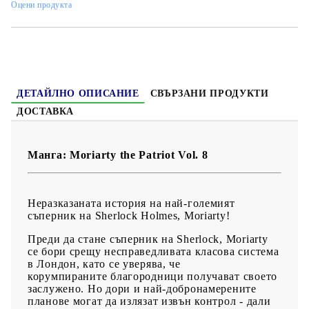
Оцени продукта
Жанр:
Mystery, Shounen, Psychological
Език:
Английски
Възраст:
16+
ДЕТАЙЛНО ОПИСАНИЕ
СВЪРЗАНИ ПРОДУКТИ
ДОСТАВКА
Манга: Moriarty the Patriot Vol. 8
Неразказаната история на най-големият
съперник на Sherlock Holmes, Moriarty!
Преди да стане съперник на Sherlock, Moriarty
се бори срещу несправедливата класова система
в Лондон, като се уверява, че
корумпираните благородници получават своето
заслужено. Но дори и най-добронамерените
планове могат да излязат извън контрол - дали