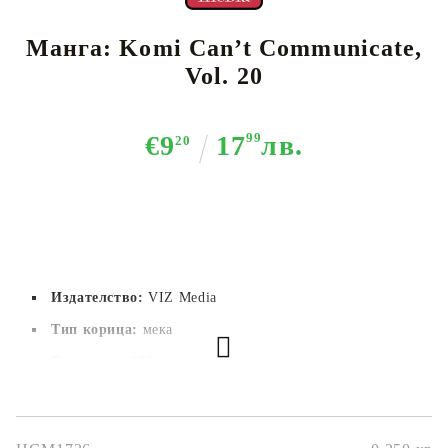
Манга: Komi Can’t Communicate,
Vol. 20
€9
17
99
лв.
20
Издателство:
VIZ Media
Тип корица:
 мека
Страници:
 192
Автор:
Tomohito Oda
Размер:
12.7x19