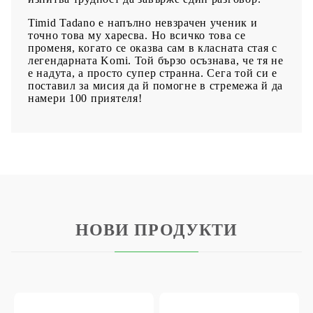
Timid Tadano e напълно невзрачен ученик и
точно това му харесва. Но всичко това се
променя, когато се оказва сам в класната стая с
легендарната Komi. Той бързо осъзнава, че тя не
е надута, а просто супер странна. Сега той си е
поставил за мисия да й помогне в стремежа й да
намери 100 приятеля!
НОВИ ПРОДУКТИ