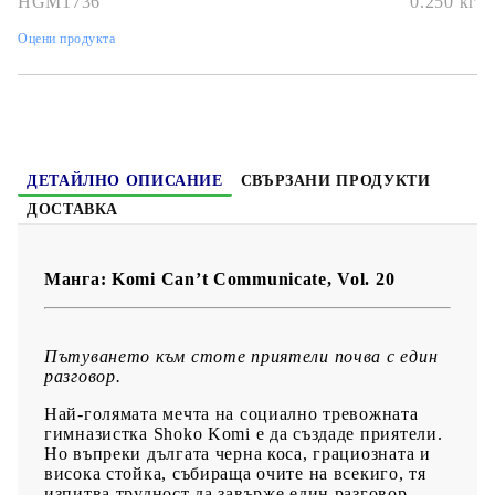
HGM1736
0.250
кг
Дата на издаване:
09/08/2022
Оцени продукта
Жанр:
Comedy, School, Shounen
Език:
Английски
Възраст:
14+
ДЕТАЙЛНО ОПИСАНИЕ
СВЪРЗАНИ ПРОДУКТИ
ДОСТАВКА
Манга: Komi Can’t Communicate, Vol. 20
Пътуването към стоте приятели почва с един
разговор.
Най-голямата мечта на социално тревожната
гимназистка Shoko Komi е да създаде приятели.
Но въпреки дългата черна коса, грациозната и
висока стойка, събираща очите на всекиго, тя
изпитва трудност да завърже един разговор.