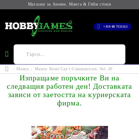
Магазин за Аниме, Манга & Гейм стоки
+359 88 7555112
Манга
Манга: Komi Can’t Communicate, Vol. 20
Изпращаме поръчките Ви на
следващия работен ден! Доставката
зависи от заетостта на куриерската
фирма.