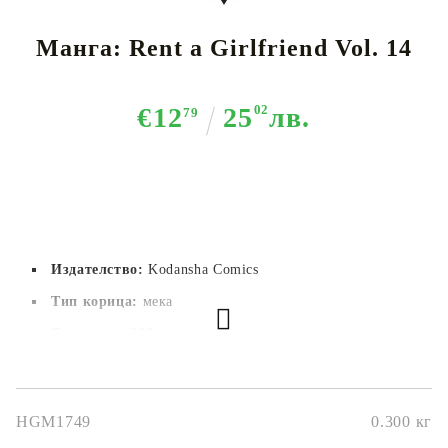
Манга: Rent a Girlfriend Vol. 14
€12
25
02
лв.
79
Издателство:
Kodansha Comics
Тип корица:
 мека
Страници:
208
Автор:
Reiji Miyajima
Размер:
14.5x20.8
HGM1749
0.300
кг
Дата на издаване:
04/10/2022