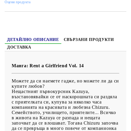
Оцени продукта
Жанр:
Comedy, Romance, School, Shounen
Език:
Английски
Възраст:
16+
ДЕТАЙЛНО ОПИСАНИЕ
СВЪРЗАНИ ПРОДУКТИ
ДОСТАВКА
Манга: Rent a Girlfriend Vol. 14
Можете да си наемете гадже, но можете ли да си
купите любов?
Нещастният първокурсник Kazuya,
възстановявайки се от наскорошната си раздяла
с приятелката си, купува за няколко часа
компанията на красивата и любезна Chizuru.
Семейството, училището, приятелите... Всичко
в живота на Kazuya се разпада и нещата
започват да се влошават. Тогава Chizuru започва
да се превръща в много повече от компанионка