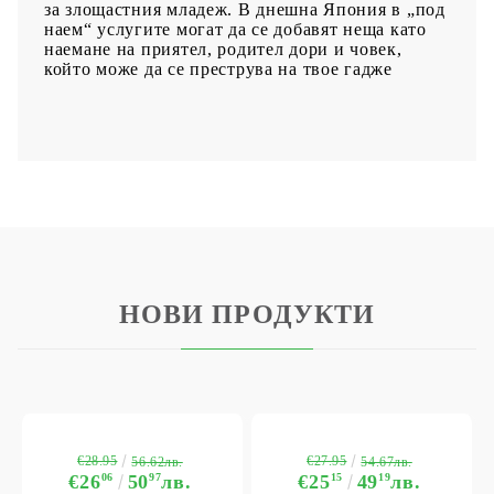
за злощастния младеж. В днешна Япония в „под
наем“ услугите могат да се добавят неща като
наемане на приятел, родител дори и човек,
който може да се преструва на твое гадже
НОВИ ПРОДУКТИ
€28.95
€27.95
56.62лв.
54.67лв.
€26
06
50
97
лв.
€25
15
49
19
лв.