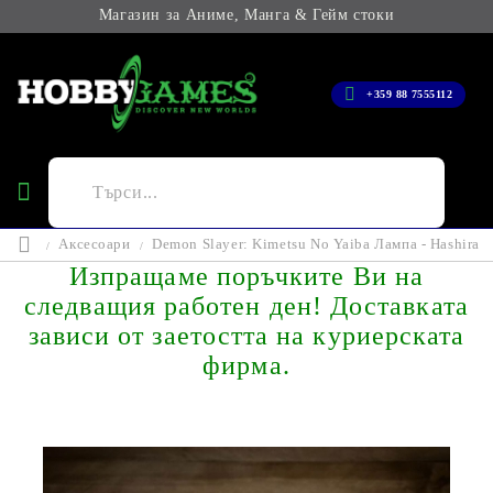
Магазин за Аниме, Манга & Гейм стоки
+359 88 7555112
Аксесоари
Demon Slayer: Kimetsu No Yaiba Лампа - Hashira
Изпращаме поръчките Ви на
следващия работен ден! Доставката
зависи от заетостта на куриерската
фирма.