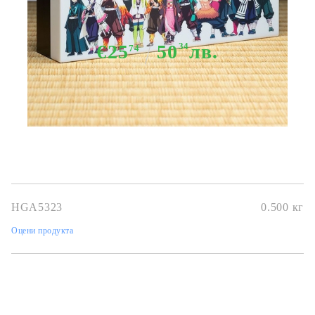
Лампа - Hashira
€25
50
34
лв.
74
Няма в наличност - Не важи за "Pre-Order" обяви
HGA5323
0.500
кг
Оцени продукта