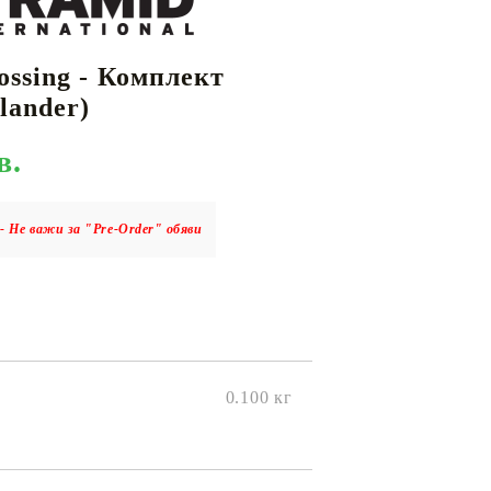
ossing - Комплект
lander)
КАРТИ
РУГИ
GUNDAM CARD GAME
RIFTBOUND: LEAGUE OF LEGENDS
TCG
в.
- Не важи за "Pre-Order" обяви
0.100
кг