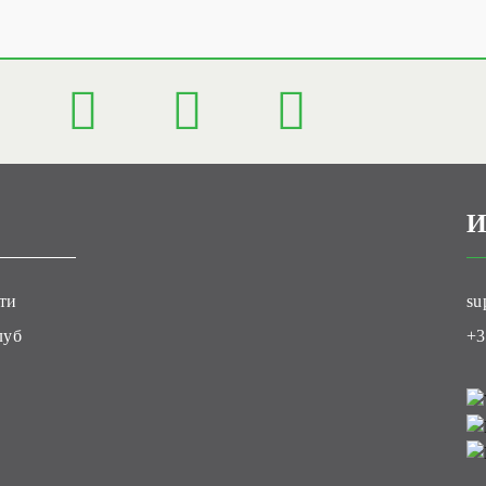
И
ти
su
луб
+3