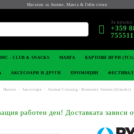
Магазин за Аниме, Манга & Гейм стоки
За връзка:
+359 8
755511
МС - CLUB & SNACKS
МАНГА
КАРТОВИ ИГРИ (TCG
А
АКСЕСОАРИ И ДРУГИ
ПРОМОЦИИ
ФЕСТИВАЛ
Начало
Аксесоари
Animal Crossing - Комплект Значки (Islander)
М КОЛЕКЦИОНЕРСКИ
OP
КЛЮЧОДЪРЖАТЕЛИ
MAGIC: THE GATHERING
YU-GI-OH! TCG
LIGHT NOVEL
АНИМЕ ФИГУРКИ
LORCANA 
З
щия работен ден! Доставката зависи о
И