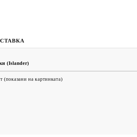
СТАВКА
Моят профил
Вход
Регистрация
и (Islander)
USD
EUR
BGN
RON
т (показани на картинката)
BG
EN
RO