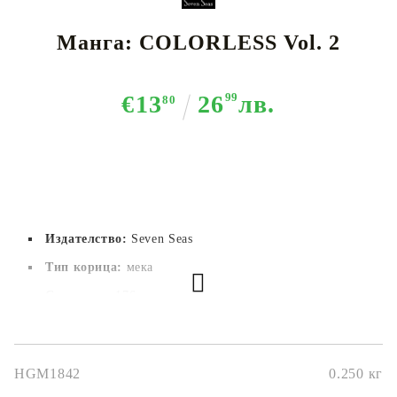
Манга: COLORLESS Vol. 2
€13
26
99
лв.
80
Издателство:
Seven Seas
Тип корица:
 мека
Страници:
176
Автор:
Kent
Размер:
127 x 181 x 13mm
HGM1842
0.250
кг
Дата на издаване:
29/11/2022