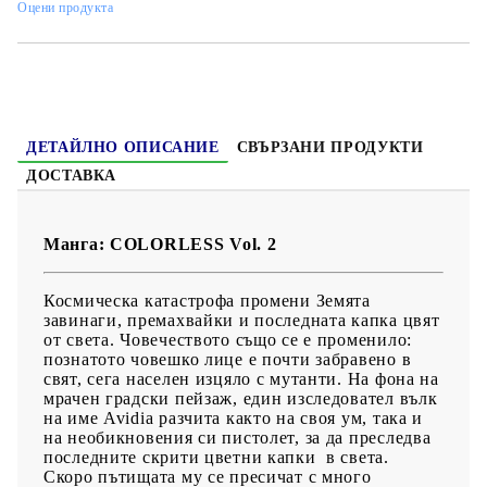
Оцени продукта
Жанр:
Action, Fantasy, Super Power
Език:
Английски
Възраст:
13+
ДЕТАЙЛНО ОПИСАНИЕ
СВЪРЗАНИ ПРОДУКТИ
ДОСТАВКА
Манга: COLORLESS Vol. 2
Космическа катастрофа промени Земята
завинаги, премахвайки и последната капка цвят
от света. Човечеството също се е променило:
познатото човешко лице е почти забравено в
свят, сега населен изцяло с мутанти. На фона на
мрачен градски пейзаж, един изследовател вълк
на име Avidia разчита както на своя ум, така и
на необикновения си пистолет, за да преследва
последните скрити цветни капки в света.
Скоро пътищата му се пресичат с много