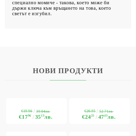
специално момиче - такова, което може би
държи ключа към връщането на това, което
светът е изгубил.
НОВИ ПРОДУКТИ
€19.96
€26.95
39.04лв.
52.71лв.
€17
96
35
13
лв.
€24
25
47
43
лв.