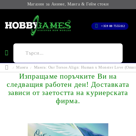
Магазин за Аниме, Манга & Гейм стоки
+359 88 7555112
Манга
Манга: Our Torsos Align: Human x Monster Love (Omnibu
Изпращаме поръчките Ви на
следващия работен ден! Доставката
зависи от заетостта на куриерската
фирма.