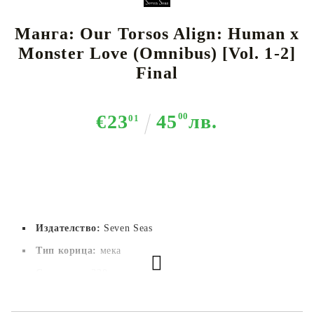
Манга: Our Torsos Align: Human x
Monster Love (Omnibus) [Vol. 1-2]
Final
€23
45
00
лв.
01
Издателство:
Seven Seas
Тип корица:
 мека
Страници:
320
Автор:
Ryo Sumiyoshi