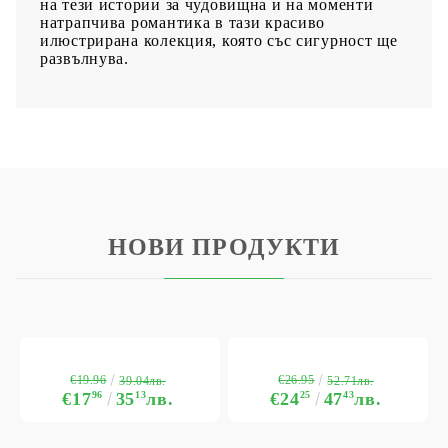
на тези истории за чудовищна и на моменти
натрапчива романтика в тази красиво
илюстрирана колекция, която със сигурност ще
развълнува.
НОВИ ПРОДУКТИ
€19.96
€26.95
39.04лв.
52.71лв.
€17
96
35
13
лв.
€24
25
47
43
лв.