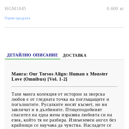
Размер:
149 x 210 x 21mm
HGM1845
0.600
кг
Дата на издаване:
06/12/2022
Оцени продукта
Жанр:
Comedy, Romance
Език:
Английски
Възраст:
15+
ДЕТАЙЛНО ОПИСАНИЕ
ДОСТАВКА
Манга: Our Torsos Align: Human x Monster
Love (Omnibus) [Vol. 1-2]
Тази манга колекция от истории за зверска
любов е от гледната точка на поглъщащите и
погълнатите. Русалките носят късмет, но ви
завличат и в дълбините. Птицеподобният
спасител на една жена изразява любовта си на
език, който тя не разбира. Извънземен ангел без
крайници се научава да чувства. Насладете се