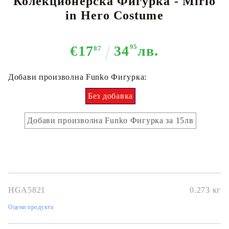
Колекционерска Фигурка - Mirio
in Hero Costume
€17
34
95
лв.
87
Добави произволна Funko Фигурка:
Без добавка
Добави произволна Funko Фигурка за 15лв
HGA5821
0.273
кг
Оцени продукта