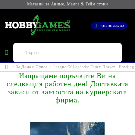
Магазин за Аниме, Манга & Гейм стоки
+359 88 7555112
За Дома и Офиса
League Of Legends: Голям Плакат - Howling
Изпращаме поръчките Ви на
следващия работен ден! Доставката
зависи от заетостта на куриерската
фирма.