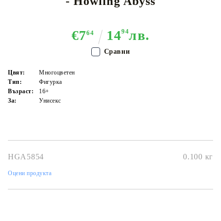
- Howling Abyss
€7
14
94
лв.
64
Сравни
Цвят:
Многоцветен
Тип:
Фигурка
Възраст:
16+
За:
Унисекс
HGA5854
0.100
кг
Оцени продукта