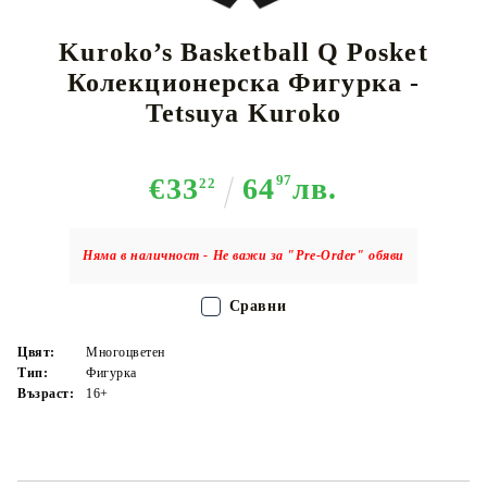
Kuroko’s Basketball Q Posket
Колекционерска Фигурка -
Tetsuya Kuroko
€33
64
97
лв.
22
Няма в наличност - Не важи за "Pre-Order" обяви
Сравни
Цвят:
Многоцветен
Тип:
Фигурка
Възраст:
16+