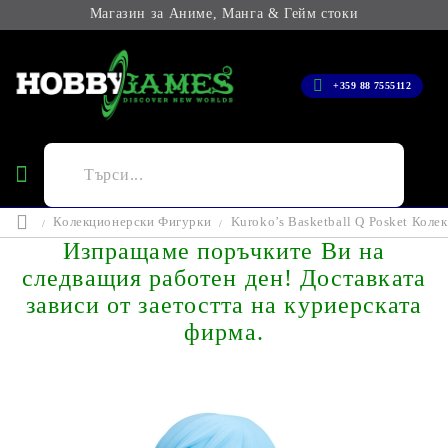
Магазин за Аниме, Манга & Гейм стоки
+359 88 7555112
Колекционерски Фигурки
Kuroko’s Basketball Q Posket Коле
Изпращаме поръчките Ви на
следващия работен ден! Доставката
зависи от заетостта на куриерската
фирма.