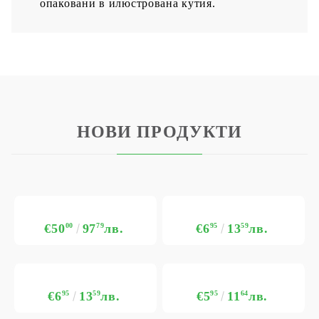
опаковани в илюстрована кутия.
НОВИ ПРОДУКТИ
€50
00
97
79
лв.
€6
95
13
59
лв.
€6
95
13
59
лв.
€5
95
11
64
лв.