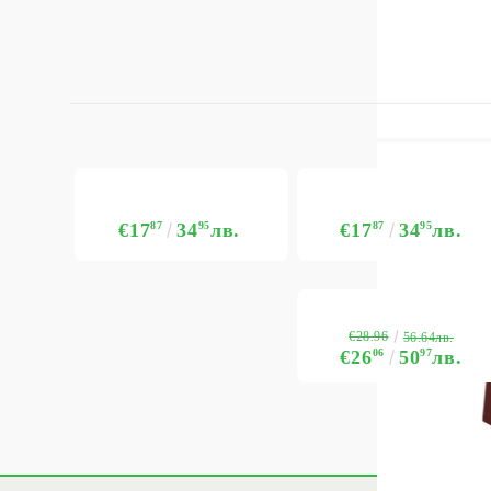
€17
87
34
95
лв.
€17
87
34
95
лв.
€28.96
56.64лв.
€26
06
50
97
лв.