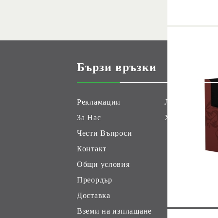
Бързи връзки
Рекламации
Лоялни Клиен
За Нас
Хоби Геймс К
Чести Въпроси
Контакт
Общи условия
Преордър
Доставка
Вземи на изплащане