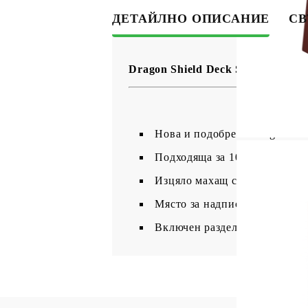
ДЕТАЙЛНО ОПИСАНИЕ
СВ
Dragon Shield Deck Shell - Черве
Нова и подобрена Dragon Shie
Подходяща за 100 карти с пр
Изцяло махащ се капак за по-
Място за надписване на кути
Включен разделител за карти