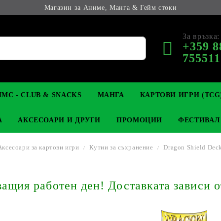
Магазин за Аниме, Манга & Гейм стоки
За връзка:
+359 8
755511
МС - CLUB & SNACKS
МАНГА
КАРТОВИ ИГРИ (TCG
А
АКСЕСОАРИ И ДРУГИ
ПРОМОЦИИ
ФЕСТИВАЛ
Аксесоари за картови игри
Кутии за съхранение
Dragon Shield Deck
М КОЛЕКЦИОНЕРСКИ
OP
КЛЮЧОДЪРЖАТЕЛИ
MAGIC: THE GATHERING
YU-GI-OH! TCG
LIGHT NOVEL
АНИМЕ ФИГУРКИ
LORCANA 
З
щия работен ден! Доставката зависи о
И