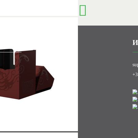
И
ти
su
луб
+3