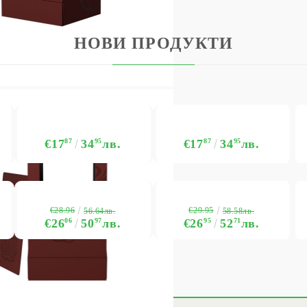
BG
EN
RO
НОВИ ПРОДУКТИ
€17
87
34
95
лв.
€17
87
34
95
лв.
€28.96
€29.95
56.64лв.
58.58лв.
€26
06
50
97
лв.
€26
95
52
71
лв.