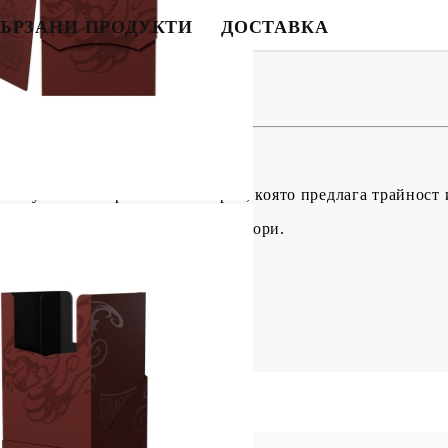
ЪРЗАНИ ПРОДУКТИ
ДОСТАВКА
на - Blood Red
ld кутия за съхранение на карти, която предлага трайност 
отектори или 80 с двойни протектори.
лесен достъп на картите.
ята.
Моят профил
Вход
Регистрация
.
USD
EUR
BGN
RON