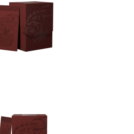
Tweet
hare