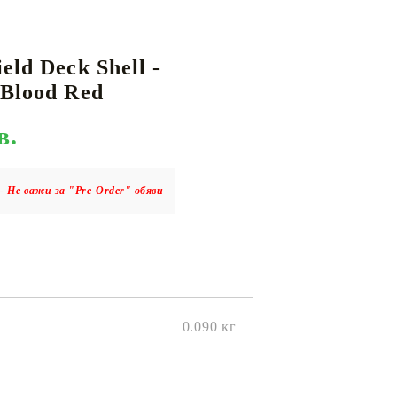
eld Deck Shell -
КАРТИ
РУГИ
GUNDAM CARD GAME
 Blood Red
RIFTBOUND: LEAGUE OF LEGENDS
TCG
в.
- Не важи за "Pre-Order" обяви
0.090
кг