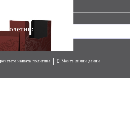
я бюлетин:
Моите лични данни
рочетете нашата политика