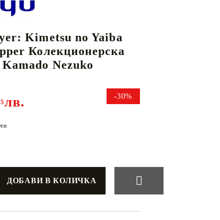
yer: Kimetsu no Yaiba
КАРТИ
РУГИ
GUNDAM CARD GAME
opper Колекционерска
RIFTBOUND: LEAGUE OF LEGENDS
 Kamado Nezuko
TCG
-30%
лв.
45
ен