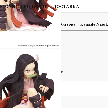
ЪРЗАНИ ПРОДУКТИ
ДОСТАВКА
BG
EN
RO
 Noodle Stopper Колекционерска Фигурка - Kamado Nezu
и и опаковани в илюстрована кутия.