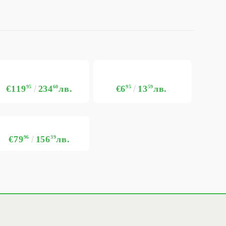
€119
95
234
60
лв.
€6
95
13
59
лв.
€79
96
156
39
лв.