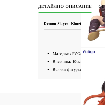
ДЕТАЙЛНО ОПИСАНИЕ
СВ
Demon Slayer: Kimetsu no Yaiba
Материал: PVC/ABS
Височина: 10см
Всички фигурки са запечатан