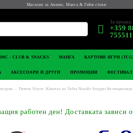
Магазин за Аниме, Манга & Гейм стоки
За връзка:
+359 8
755511
МС - CLUB & SNACKS
МАНГА
КАРТОВИ ИГРИ (TCG
А
АКСЕСОАРИ И ДРУГИ
ПРОМОЦИИ
ФЕСТИВАЛ
игурки
Demon Slayer: Kimetsu no Yaiba Noodle Stopper Колекционер
М КОЛЕКЦИОНЕРСКИ
OP
КЛЮЧОДЪРЖАТЕЛИ
MAGIC: THE GATHERING
YU-GI-OH! TCG
LIGHT NOVEL
АНИМЕ ФИГУРКИ
LORCANA 
З
щия работен ден! Доставката зависи о
И