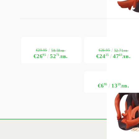
€29.95
€26.95
58.58лв.
52.71лв.
€26
95
52
71
лв.
€24
25
47
43
лв.
€6
95
13
59
лв.