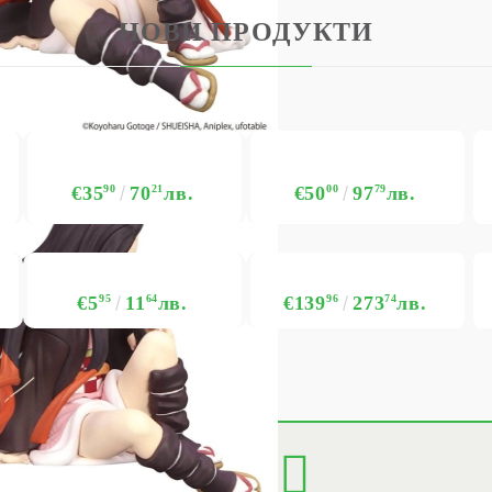
НОВИ ПРОДУКТИ
€35
90
70
21
лв.
€50
00
97
79
лв.
€5
95
11
64
лв.
€139
96
273
74
лв.