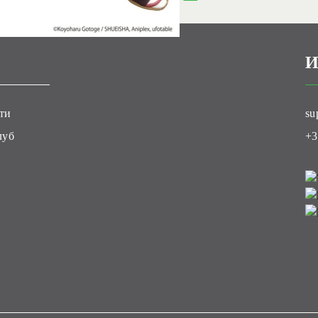
И
ти
su
луб
+3