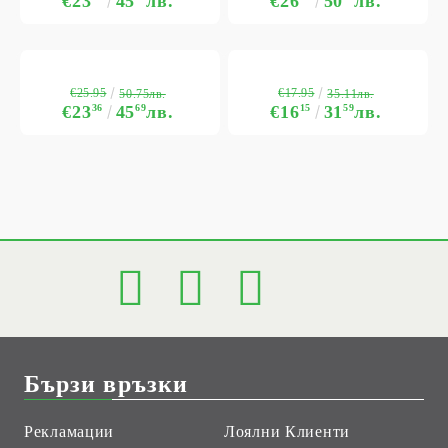
€23
45
лв.
€26
50
лв.
€25.95
€17.95
50.75лв.
35.11лв.
€23
36
45
69
лв.
€16
15
31
59
лв.
Бързи връзки
Рекламации
Лоялни Клиенти