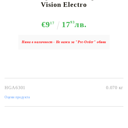
Vision Electro
€9
17
93
лв.
17
Няма в наличност - Не важи за "Pre-Order" обяви
HGA6301
0.070
кг
Оцени продукта