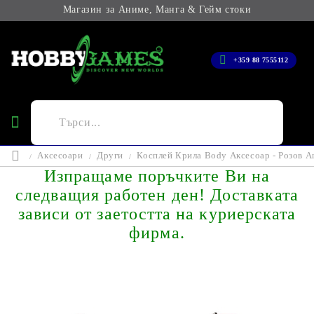
Магазин за Аниме, Манга & Гейм стоки
+359 88 7555112
Аксесоари
Други
Косплей Крила Body Аксесоар - Розов A
Изпращаме поръчките Ви на
следващия работен ден! Доставката
зависи от заетостта на куриерската
фирма.