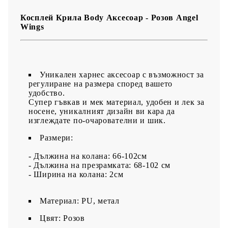
Косплей Крила Body Аксесоар - Розов Angel
Wings
Уникален харнес аксесоар с възможност за
регулиране на размера според вашето
удобство.
Супер гъвкав и мек материал, удобен и лек за
носене, уникалният дизайн ви кара да
изглеждате по-очарователни и шик.
Размери:
- Дължина на колана: 66-102см
- Дължина на презрамката: 68-102 см
- Ширина на колана: 2см
Материал: PU, метал
Цвят: Розов