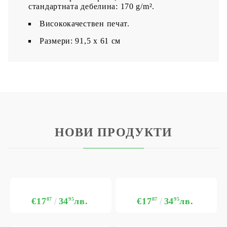
стандартната дебелина: 170 g/m².
Висококачествен печат.
Размери: 91,5 х 61 см
НОВИ ПРОДУКТИ
€17
87
34
95
лв.
€17
87
34
95
лв.