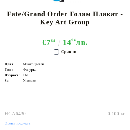
Fate/Grand Order Голям Плакат -
Key Art Group
€7
14
94
лв.
64
Сравни
Цвят:
Многоцветен
Тип:
Фигурка
Възраст:
16+
За:
Унисекс
HGA6430
0.100
кг
Оцени продукта