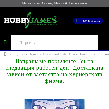
Магазин за Аниме, Манга & Гейм стоки
+359 88 7555112
За Дома и Офиса
Fate/Grand Order Голям Плакат - Key Art Gr
Изпращаме поръчките Ви на
следващия работен ден! Доставката
зависи от заетостта на куриерската
фирма.