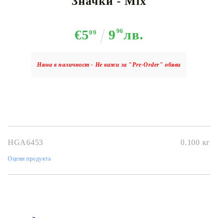
Значки - Mix
€5
9
96
лв.
09
Няма в наличност - Не важи за "Pre-Order" обяви
HGA6453
0.100
кг
Оцени продукта