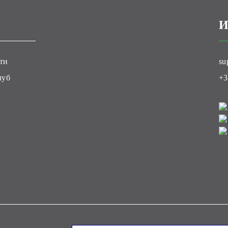
И
ти
su
луб
+3