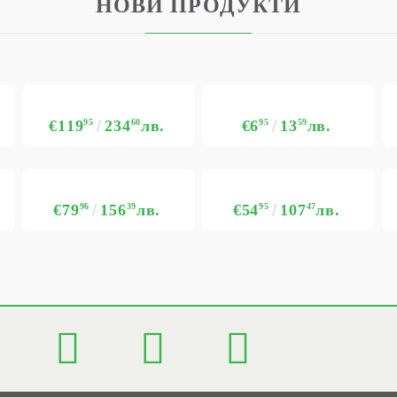
НОВИ ПРОДУКТИ
€119
95
234
60
лв.
€6
95
13
59
лв.
€79
96
156
39
лв.
€54
95
107
47
лв.