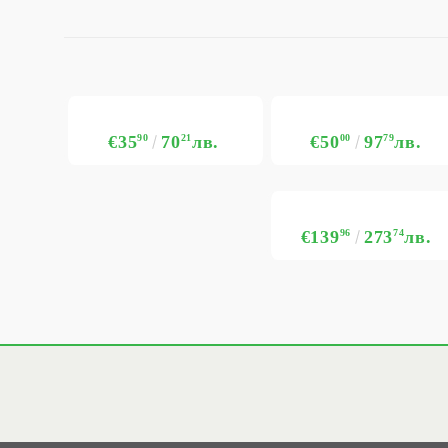
€35
90
70
21
лв.
€50
00
97
79
лв.
€139
96
273
74
лв.