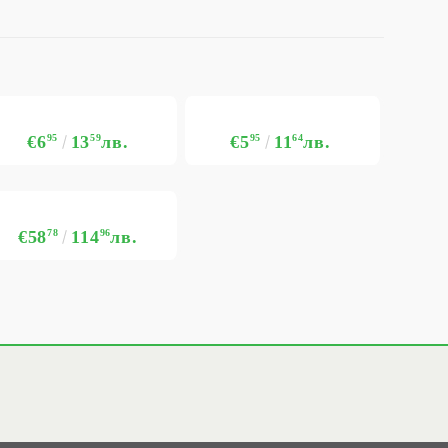
€6
95
13
59
лв.
€5
95
11
64
лв.
€58
78
114
96
лв.