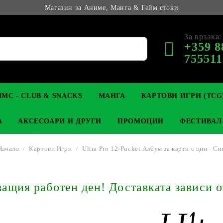
Магазин за Аниме, Манга & Гейм стоки
За връзка:
+359 8
755511
МС - CLUB & SNACKS
МАНГА
КАРТОВИ ИГРИ (TCG
А
АКСЕСОАРИ И ДРУГИ
ПРОМОЦИИ
ФЕСТИВАЛ
Начало
Картови Игри
Ultra Pro 12-Pocket Албум за карти с цип - Си
М КОЛЕКЦИОНЕРСКИ
OP
КЛЮЧОДЪРЖАТЕЛИ
MAGIC: THE GATHERING
YU-GI-OH! TCG
LIGHT NOVEL
АНИМЕ ФИГУРКИ
LORCANA 
З
щия работен ден! Доставката зависи о
И