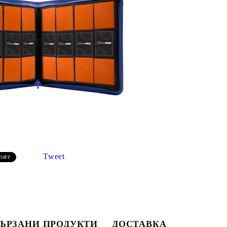
Моят профил
Tweet
hare
Вход
Регистрация
USD
EUR
BGN
RON
ЪРЗАНИ ПРОДУКТИ
ДОСТАВКА