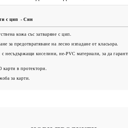
BG
EN
RO
рти с цип - Син
ствена кожа със затваряне с цип.
ане за предотвратяване на лесно изпадане от класьора.
 с несъдържащи киселини, не-PVC материали, за да гарант
 карти в протектори.
жоба за карти.