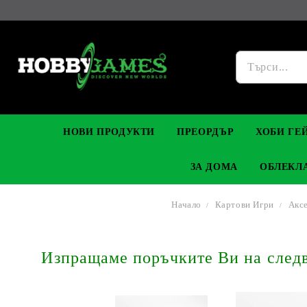
НОВИ ПРОДУКТИ
ПРЕОРДЪР
ХОБИ ГЕЙ
ЗА ДОМА
ОБЛЕКЛ
Начало
Картови Игри
Аксе
ФИГУРКИ
МАНГА
YU-GI-OH! TCG
DIY МОДЕЛИ ЗА СГЛОБЯВАНЕ
ВИСУЛКИ, ГРИВНИ & ОБЕЦИ
DIGIMON TCG
ПРЕМИУ
FUNKO P
Изпращаме поръчките Ви на следва
ФИГУРК