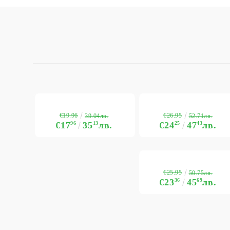
€19.96
€26.95
39.04лв.
52.71лв.
€17
96
35
13
лв.
€24
25
47
43
лв.
€25.95
50.75лв.
€23
36
45
69
лв.