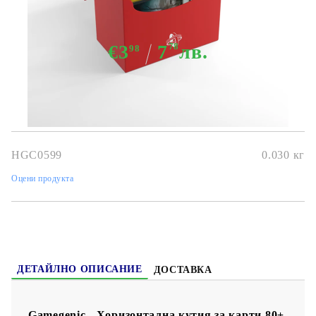
за карти 80+ - Червена
€3
7
78
лв.
98
HGC0599
0.030
кг
Оцени продукта
ДЕТАЙЛНО ОПИСАНИЕ
ДОСТАВКА
Gamegenic - Хоризонтална кутия за карти 80+