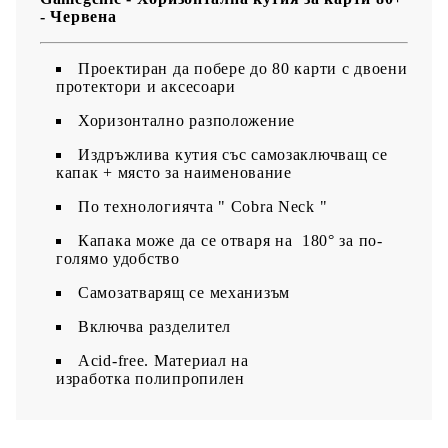
- Червена
Проектиран да побере до 80 карти с двоени
протектори и аксесоари
Хоризонтално разположение
Издръжлива кутия със самозаключващ се
капак + място за наименование
По технологиячта " Cobra Neck "
Капака може да се отваря на 180° за по-
голямо удобство
Самозатварящ се механизъм
Включва разделител
Acid-free. Материал на
изработка полипропилен