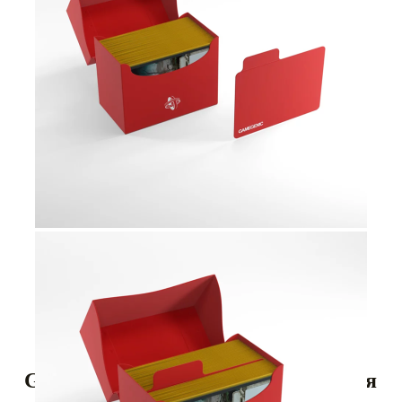
Tweet
Share
Gamegenic - Хоризонтална кутия