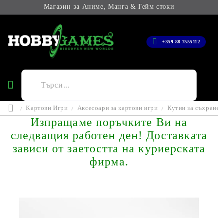
Магазин за Аниме, Манга & Гейм стоки
+359 88 7555112
Картови Игри
Аксесоари за картови игри
Кутии за съхран
Изпращаме поръчките Ви на
следващия работен ден! Доставката
зависи от заетостта на куриерската
фирма.