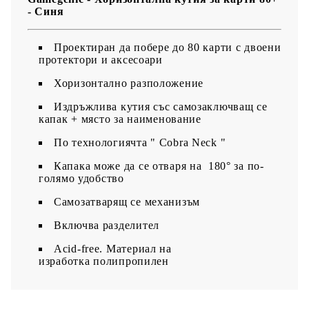
- Синя
Проектиран да побере до 80 карти с двоени
протектори и аксесоари
Хоризонтално разположение
Издръжлива кутия със самозаключващ се
капак + място за наименование
По технологиячта " Cobra Neck "
Капака може да се отваря на 180° за по-
голямо удобство
Самозатварящ се механизъм
Включва разделител
Acid-free. Материал на
изработка полипропилен