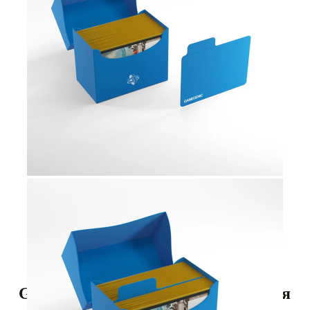
Tweet
Share
Gamegenic - Хоризонтална кутия