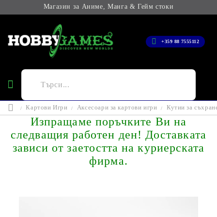
Магазин за Аниме, Манга & Гейм стоки
+359 88 7555112
Картови Игри
Аксесоари за картови игри
Кутии за съхран
Изпращаме поръчките Ви на
следващия работен ден! Доставката
зависи от заетостта на куриерската
фирма.