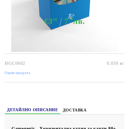
за карти 80+ - Синя
€3
7
78
лв.
98
HGC0602
0.030
кг
Оцени продукта
ДЕТАЙЛНО ОПИСАНИЕ
ДОСТАВКА
Gamegenic - Хоризонтална кутия за карти 80+