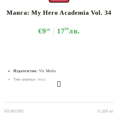
Манга: My Hero Academia Vol. 34
€9
17
99
лв.
20
Издателство:
Viz Media
Тип корица:
 мека
Страници:
192
Автор:
Kohei Horikoshi
Размер:
12,7 x 19 cm
HGM1992
0.200
кг
Дата на издаване:
02/05/2023