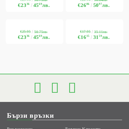
€23
36
45
69
лв.
€26
06
50
97
лв.
€25.95
€17.95
50.75лв.
35.11лв.
€23
36
45
69
лв.
€16
15
31
59
лв.
Бързи връзки