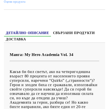
Оцени продукта
Жанр:
Action, Comedy, School, Shounen, Super Power
Език:
Английски
Възраст:
13+
ДЕТАЙЛНО ОПИСАНИЕ
СВЪРЗАНИ ПРОДУКТИ
ДОСТАВКА
Манга: My Hero Academia Vol. 34
Какъв би бил светът, ако на четиригодишна
възраст 80 процента от населението прояви
суперсили, наречени “Quirks” („странности“)?
Герои и злодеи биха се сражавали, използвайки
свойте суперсили навсякъде! Да си герой би
означавало да се научиш да използваш силата
си, но къде да отидеш да учиш?
Академията за герои, разбира се! Но какво
бихте направили, ако бяхте един от 20-те