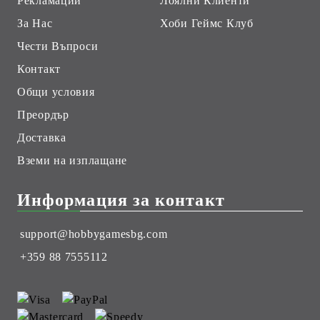
Рекламации
Лоялни Клиенти
За Нас
Хоби Геймс Клуб
Чести Въпроси
Контакт
Общи условия
Преордър
Доставка
Вземи на изплащане
Информация за контакт
support@hobbygamesbg.com
+359 88 7555112