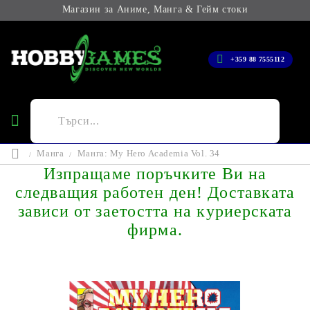
Магазин за Аниме, Манга & Гейм стоки
+359 88 7555112
Манга
Манга: My Hero Academia Vol. 34
Изпращаме поръчките Ви на
следващия работен ден! Доставката
зависи от заетостта на куриерската
фирма.