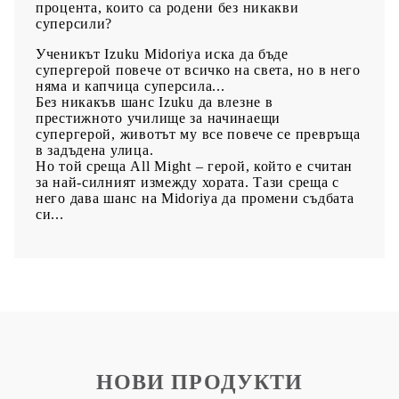
процента, които са родени без никакви
суперсили?
Ученикът Izuku Midoriya иска да бъде
супергерой повече от всичко на света, но в него
няма и капчица суперсила...
Без никакъв шанс Izuku да влезне в
престижното училище за начинаещи
супергерой, животът му все повече се превръща
в задъдена улица.
Но той среща All Might – герой, който е считан
за най-силният измежду хората. Тази среща с
него дава шанс на Midoriya да промени съдбата
си...
НОВИ ПРОДУКТИ