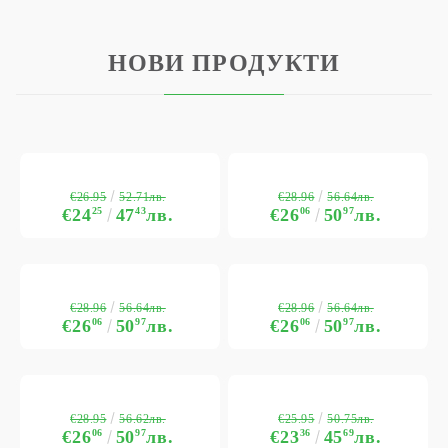
НОВИ ПРОДУКТИ
€26.95
€28.96
52.71лв.
56.64лв.
€24
25
47
43
лв.
€26
06
50
97
лв.
€28.96
€28.96
56.64лв.
56.64лв.
€26
06
50
97
лв.
€26
06
50
97
лв.
€28.95
€25.95
56.62лв.
50.75лв.
€26
06
50
97
лв.
€23
36
45
69
лв.