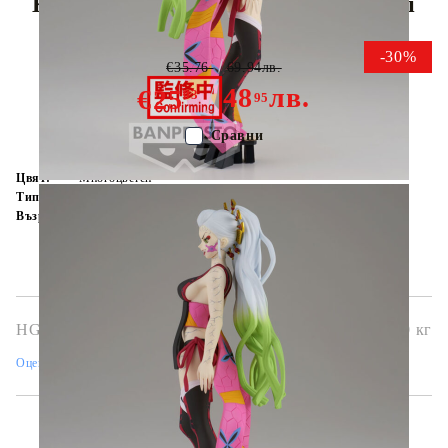
Колекционерска Фигурка - Daki
-30%
€35.76
69.94лв.
48
лв.
€25
03
95
Сравни
Цвят:
Многоцветен
Тип:
Фигурка
Възраст:
16+
HGA6631
0.400
кг
Оцени продукта