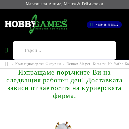
Магазин за Аниме, Манга & Гейм стоки
+359 88 7555112
Колекционерски Фигурки
Demon Slayer: Kimetsu No Yaiba К
Изпращаме поръчките Ви на
следващия работен ден! Доставката
зависи от заетостта на куриерската
фирма.