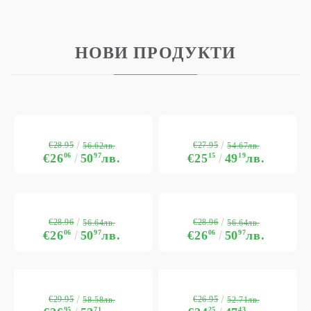
НОВИ ПРОДУКТИ
€28.95
€27.95
56.62лв.
54.67лв.
€26
06
50
97
лв.
€25
15
49
19
лв.
€28.96
€28.96
56.64лв.
56.64лв.
€26
06
50
97
лв.
€26
06
50
97
лв.
€29.95
€26.95
58.58лв.
52.71лв.
95
71
25
43