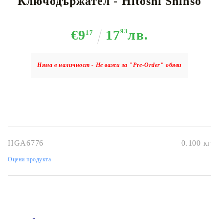
Ключодържател - Hitoshi Shinso
€9
17
93
лв.
17
Няма в наличност - Не важи за "Pre-Order" обяви
HGA6776
0.100
кг
Оцени продукта