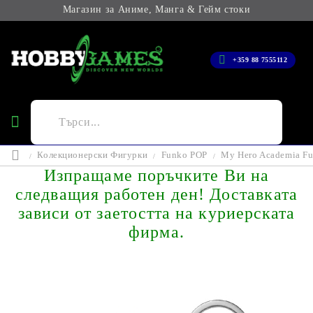
Магазин за Аниме, Манга & Гейм стоки
+359 88 7555112
Колекционерски Фигурки
Funko POP
My Hero Academia Fu
Изпращаме поръчките Ви на
следващия работен ден! Доставката
зависи от заетостта на куриерската
фирма.