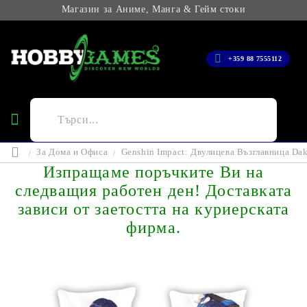
Магазин за Аниме, Манга & Гейм стоки
+359 88 7555112
За Дома и Офиса
Genshin Impact: Двулицева Възглавница Dak
Изпращаме поръчките Ви на
следващия работен ден! Доставката
зависи от заетостта на куриерската
фирма.