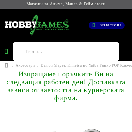
Магазин за Аниме, Манга & Гейм стоки
+359 88 7555112
Аксесоари
Demon Slayer: Kimetsu no Yaiba Funko POP Ключо
Изпращаме поръчките Ви на
следващия работен ден! Доставката
зависи от заетостта на куриерската
фирма.