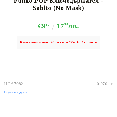
Funko POP Ключодържател -
Sabito (No Mask)
€9
17
93
лв.
17
Няма в наличност - Не важи за "Pre-Order" обяви
HGA7082
0.070
кг
Оцени продукта