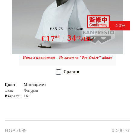
Колекционерска Фигурка -
Yamada Asaemon Shion
-50%
€35.76
69.94лв.
34
лв.
€17
88
97
Няма в наличност - Не важи за "Pre-Order" обяви
Сравни
Цвят:
Многоцветен
Тип:
Фигурка
Възраст:
16+
HGA7099
0.500
кг